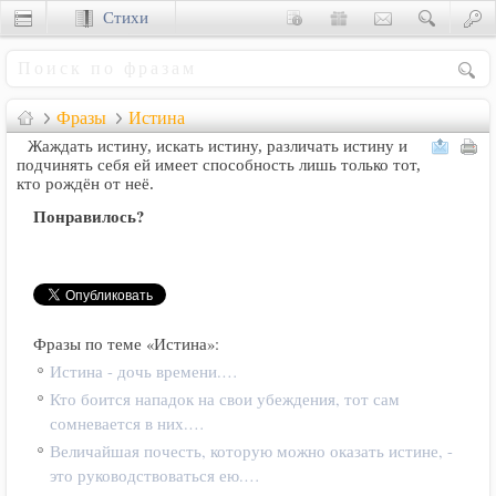
Стихи
Сценки
Фразы
Истина
Жаждать истину, искать истину, различать истину и
подчинять себя ей имеет способность лишь только тот,
кто рождён от неё.
Понравилось?
Фразы по теме «Истина»:
Истина - дочь времени.…
Кто боится нападок на свои убеждения, тот сам
сомневается в них.…
Величайшая почесть, которую можно оказать истине, -
это руководствоваться ею.…