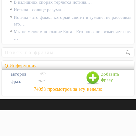
В излишних спорах теряется истина.…
Истина - солнце разума.…
Истина - это факел, который светит в тумане, не рассеивая
его.…
Мы не меняем послание Бога - Его послание изменяет нас.
…
Q.Информация:
авторов:
добавить
450
фразу
фраз:
2675
74058 просмотров за эту неделю