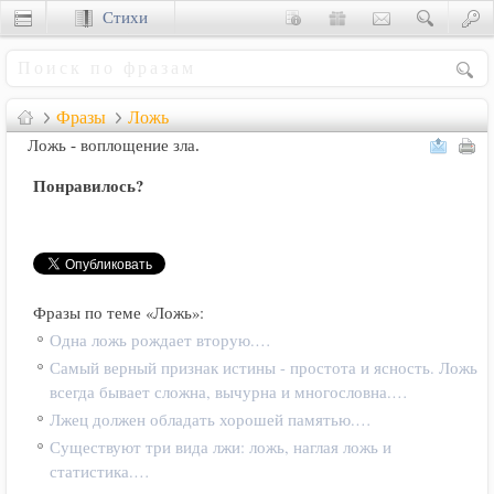
Стихи
Сценки
Фразы
Ложь
Ложь - воплощение зла.
Понравилось?
Фразы по теме «Ложь»:
Одна ложь рождает вторую.…
Самый верный признак истины - простота и ясность. Ложь
всегда бывает сложна, вычурна и многословна.…
Лжец должен обладать хорошей памятью.…
Существуют три вида лжи: ложь, наглая ложь и
статистика.…