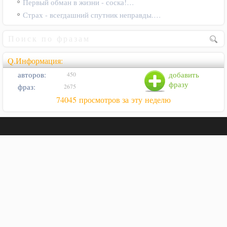
Первый обман в жизни - соска!…
Страх - всегдашний спутник неправды.…
Q.Информация:
авторов:
добавить
450
фразу
фраз:
2675
74045 просмотров за эту неделю