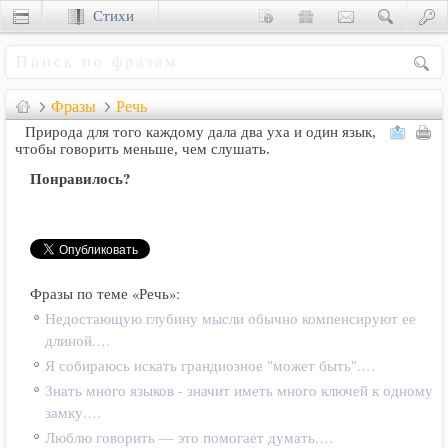
Стихи
Сценки
Фразы
Речь
Природа для того каждому дала два уха и один язык,
чтобы говорить меньше, чем слушать.
Понравилось?
Фразы по теме «Речь»:
Недостающую глубину мысли обычно компенсируют ее
длиной.…
Я собираюсь искать грандиозное "может быть".…
Знать много языков - значит иметь много ключей к одному
замку.…
Люблю говорить — это помогает думать.…