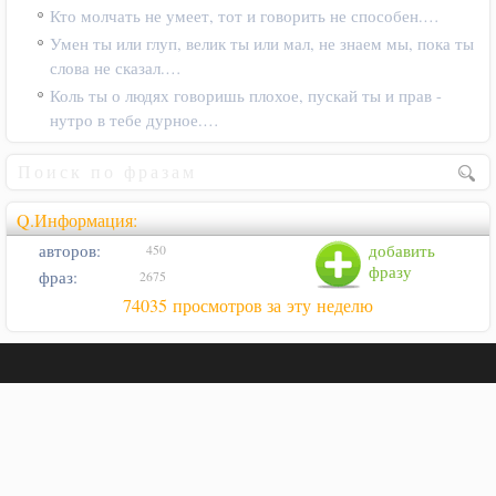
Кто молчать не умеет, тот и говорить не способен.…
Умен ты или глуп, велик ты или мал, не знаем мы, пока ты
слова не сказал.…
Коль ты о людях говоришь плохое, пускай ты и прав -
нутро в тебе дурное.…
Q.Информация:
авторов:
добавить
450
фразу
фраз:
2675
74035 просмотров за эту неделю