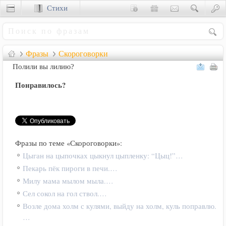
Стихи
Сценки
Фразы
Скороговорки
Полили вы лилию?
Понравилось?
Фразы по теме «Скороговорки»:
Цыган на цыпочках цыкнул цыпленку: “Цыц!”…
Пекарь пёк пироги в печи.…
Милу мама мылом мыла.…
Сел сокол на гол ствол.…
Возле дома холм с кулями, выйду на холм, куль поправлю.
…