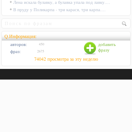
Лена искала булавку, а булавка упала под лавку.…
В пруду у Поликарпа - три карася, три карпа.…
Q.Информация:
авторов:
добавить
450
фразу
фраз:
2675
74042 просмотра за эту неделю