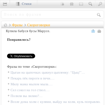
Стихи
Сценки
Фразы
Скороговорки
Купилa бaбуся бусы Мapусе.
Понравилось?
Фразы по теме «Скороговорки»:
Цыган на цыпочках цыкнул цыпленку: “Цыц!”…
Пекарь пёк пироги в печи.…
Милу мама мылом мыла.…
Сел сокол на гол ствол.…
Полили вы лилию?…
Возле дома холм с кулями, выйду на холм, куль поправлю.