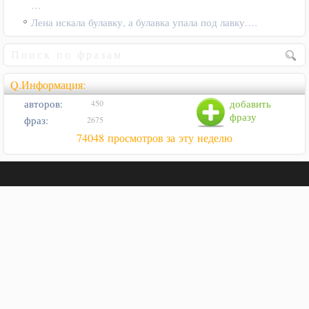
…
Лена искала булавку, а булавка упала под лавку.…
Q.Информация:
авторов:
добавить
450
фразу
фраз:
2675
74048 просмотров за эту неделю