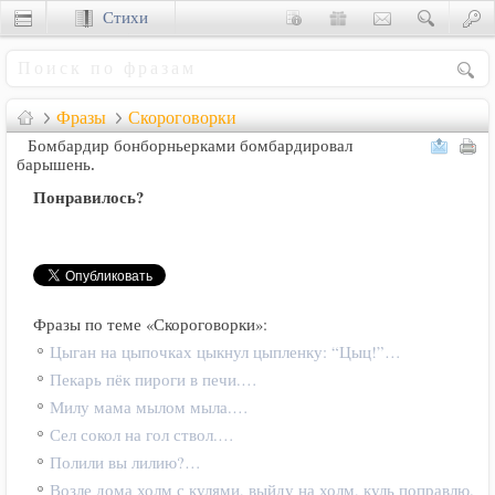
Стихи
Сценки
Фразы
Скороговорки
Бомбардир бонборньерками бомбардировал
барышень.
Понравилось?
Фразы по теме «Скороговорки»:
Цыган на цыпочках цыкнул цыпленку: “Цыц!”…
Пекарь пёк пироги в печи.…
Милу мама мылом мыла.…
Сел сокол на гол ствол.…
Полили вы лилию?…
Возле дома холм с кулями, выйду на холм, куль поправлю.