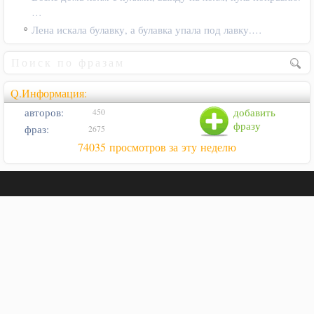
…
Лена искала булавку, а булавка упала под лавку.…
Q.Информация:
авторов:
добавить
450
фразу
фраз:
2675
74035 просмотров за эту неделю