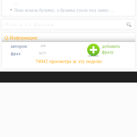
…
Лена искала булавку, а булавка упала под лавку.…
Q.Информация:
авторов:
добавить
450
фразу
фраз:
2675
74042 просмотра за эту неделю