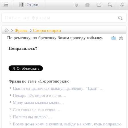
Стихи
Сценки
Фразы
Скороговорки
По ремешку, по бревешку боком проведу кобылку.
Понравилось?
Фразы по теме «Скороговорки»:
Цыган на цыпочках цыкнул цыпленку: “Цыц!”…
Пекарь пёк пироги в печи.…
Милу мама мылом мыла.…
Сел сокол на гол ствол.…
Полили вы лилию?…
Возле дома холм с кулями, выйду на холм, куль поправлю.