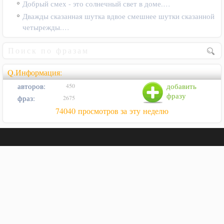
Добрый смех - это солнечный свет в доме.…
Дважды сказанная шутка вдвое смешнее шутки сказанной
четырежды.…
Q.Информация:
авторов:
добавить
450
фразу
фраз:
2675
74040 просмотров за эту неделю