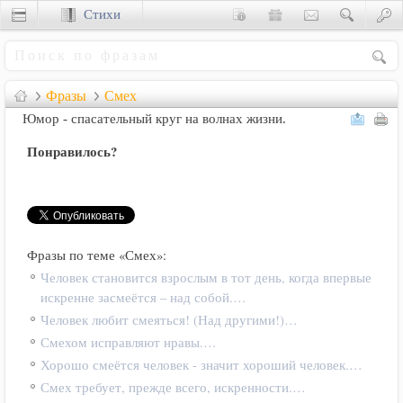
Стихи
Сценки
Фразы
Смех
Юмор - спасательный круг на волнах жизни.
Понравилось?
Фразы по теме «Смех»:
Человек становится взрослым в тот день, когда впервые
искренне засмеётся – над собой.…
Человек любит смеяться! (Над другими!)…
Смехом исправляют нравы.…
Хорошо смеётся человек - значит хороший человек.…
Смех требует, прежде всего, искренности.…