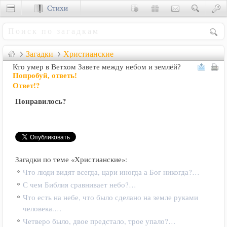
Стихи
Сценки
Загадки
Христианские
Кто умер в Ветхом Завете между небом и землёй?
Попробуй, ответь!
Ответ!?
Понравилось?
Загадки по теме «Христианские»:
Что люди видят всегда, цари иногда а Бог никогда?…
С чем Библия сравнивает небо?…
Что есть на небе, что было сделано на земле руками
человека.…
Четверо было, двое предстало, трое упало?…