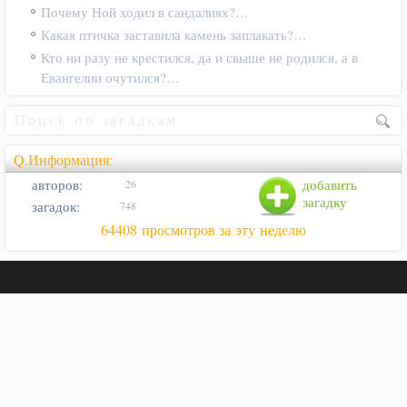
Почему Ной ходил в сандалиях?…
Какая птичка заставила камень заплакать?…
Кто ни разу не крестился, да и свыше не родился, а в
Евангелии очутился?…
Q.Информация:
авторов:
добавить
26
загадку
загадок:
748
64408 просмотров за эту неделю