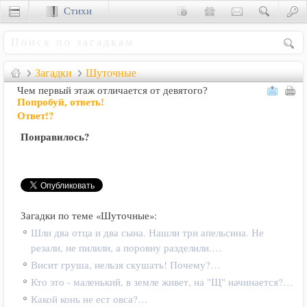
Стихи
Сценки
Загадки
Шуточные
Чем первый этаж отличается от девятого?
Попробуй, ответь!
Ответ!?
Понравилось?
Загадки по теме «Шуточные»:
Шли два отца и два сына. Нашли три апельсина. Не
резали, не пилили, а поровну разделили.…
Висит груша, нельзя скушать! Почему?…
Кто это - маленький, в земле живет, на "Щ" начинается?…
Какой конь не ест овса?…