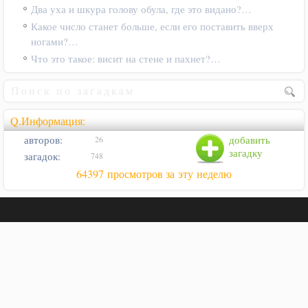
Два уха и шкура голову обула, где это видано?…
Какое число станет больше, если его поставить вверх
ногами?…
Что это такое: висит на стене и пахнет?…
Q.Информация:
авторов:
добавить
26
загадку
загадок:
748
64397 просмотров за эту неделю