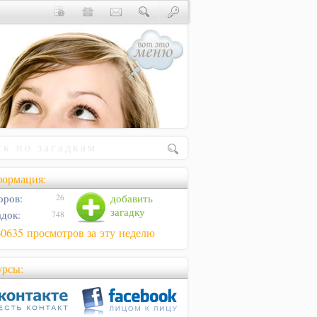
ормация:
оров:
добавить
26
загадку
адок:
748
60635 просмотров за эту неделю
урсы: