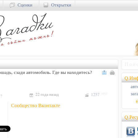
Сценки
Открытки
ошадь, сзади автомобиль. Где вы находитесь?
Q.Инф
авт
заг
22 года назад
1257
10512
!?
Сообщество Вконтакте
Q.Рес