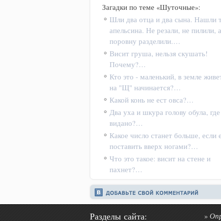
Загадки по теме «Шуточные»:
Шли два отца и два сына. Нашли 
апельсина. Не резали, не пилили, 
поровну разделили.…
Висит груша, нельзя скушать!
Почему?…
Кто это - маленький, в земле живе
на "Щ" начинается?…
Какой конь не ест овса?…
Два уха и шкура голову обула, где
видано?…
Какое число станет больше, если 
поставить вверх ногами?…
Что это такое: висит на стене и
пахнет?…
Разделы сайта:
Оп
»