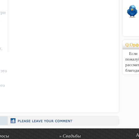
три
а
Q.Орф
т,
Если В
пожалу
расс
благод
 это
его
росы
Свадьбы
Авто
»