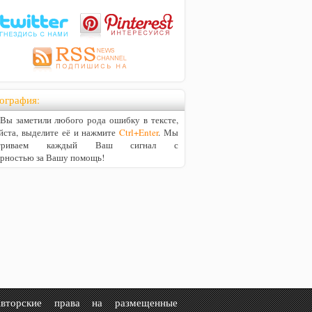
ография:
ы заметили любого рода ошибку в тексте,
йста, выделите её и нажмите
Ctrl+Enter
. Мы
матриваем каждый Ваш сигнал с
арностью за Вашу помощь!
рские права на размещенные