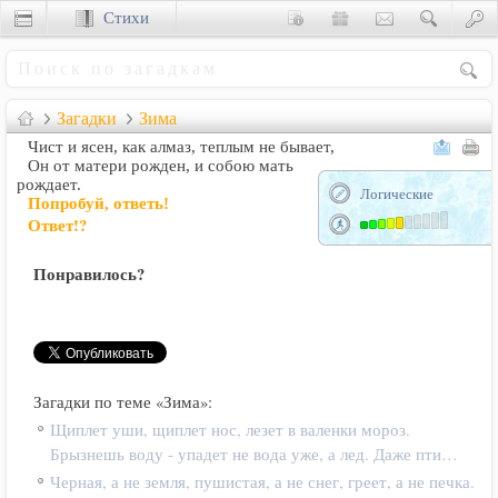
Стихи
Сценки
Загадки
Зима
Чист и ясен, как алмаз, теплым не бывает,
Он от матери рожден, и собою мать
рождает.
Логические
Попробуй, ответь!
Ответ!?
Понравилось?
Загадки по теме «Зима»:
Щиплет уши, щиплет нос, лезет в валенки мороз.
Брызнешь воду - упадет не вода уже, а лед. Даже пти…
Черная, а не земля, пушистая, а не снег, греет, а не печка.