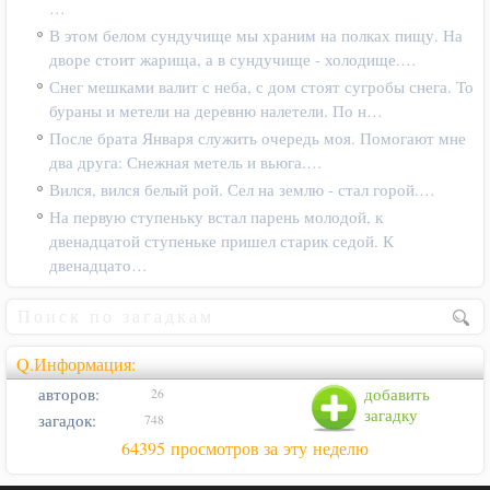
…
В этом белом сундучище мы храним на полках пищу. На
дворе стоит жарища, а в сундучище - холодище.…
Снег мешками валит с неба, с дом стоят сугробы снега. То
бураны и метели на деревню налетели. По н…
После брата Января служить очередь моя. Помогают мне
два друга: Снежная метель и вьюга.…
Вился, вился белый рой. Сел на землю - стал горой.…
На первую ступеньку встал парень молодой, к
двенадцатой ступеньке пришел старик седой. К
двенадцато…
Q.Информация:
авторов:
добавить
26
загадку
загадок:
748
64395 просмотров за эту неделю