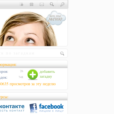
ормация:
оров:
добавить
26
загадку
адок:
748
60635 просмотров за эту неделю
урсы: