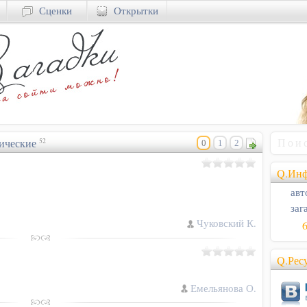
Сценки
Открытки
ические
52
0
1
2
Q.Инф
авт
заг
Чуковский К.
Q.Рес
Емельянова О.