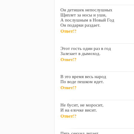
Он детишек непослушных
Щиплет за носы и уши,
А послушным в Новый Год
Он подарки раздает.
Ответ!?
Этот гость один раз в год
Залезает в дымоход.
Ответ!?
В это время весь народ
По воде пешком идет.
Ответ!?
Не бусит, не моросит,
И на елочке висит.
Ответ!?
Пять секунд летает,