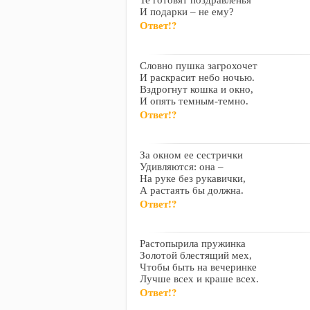
Те готовят поздравленья
И подарки – не ему?
Ответ!?
Словно пушка загрохочет
И раскрасит небо ночью.
Вздрогнут кошка и окно,
И опять темным-темно.
Ответ!?
За окном ее сестрички
Удивляются: она –
На руке без рукавички,
А растаять бы должна.
Ответ!?
Растопырила пружинка
Золотой блестящий мех,
Чтобы быть на вечеринке
Лучше всех и краше всех.
Ответ!?