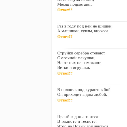
Месяц подметают.
Ответ!?
Раз в году под ней не шишки,
А машинки, куклы, книжки.
Ответ!?
Струйки серебра стекают
С елочной макушки,
Но от них не намокают
Ветки и игрушки.
Ответ!?
В полночь под курантов бой
Он приходит в дом любой.
Ответ!?
Целый год она таится
В темноте и тесноте,
Чтоб на Новый год явиться