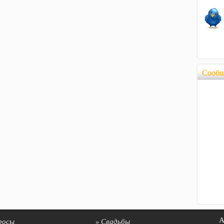
Сообщ
росы
Свадьбы
Авто
»