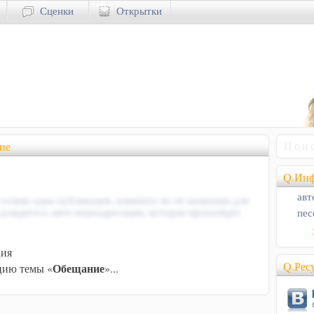
Сценки
Открытки
ие
Q.Инф
авт
 только одна публикация, кликните по её названию для
пес
 дождитесь авто-переадресации, которая произойдёт
ция
Q.Рес
Обещание
ию темы «
»...