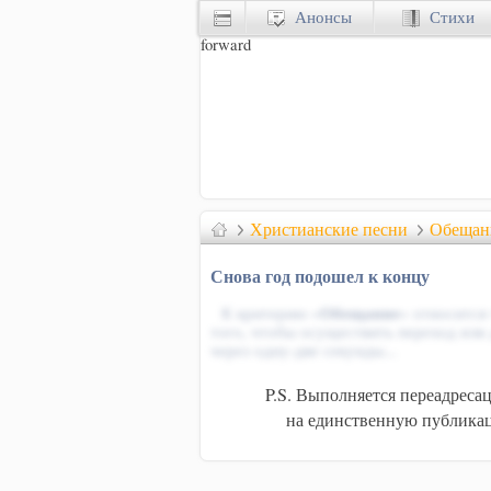
Анонсы
Стихи
forward
Христианские песни
Обещан
Снова год подошел к концу
К критерию «
Обещание
» относится
того, чтобы осуществить переход или
через одну-две секунды...
P.S. Выполняется переадреса
на единственную публикац