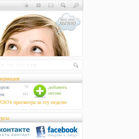
ормация:
оров:
добавить
76
песню
ен:
581
52674 просмотра за эту неделю
урсы: