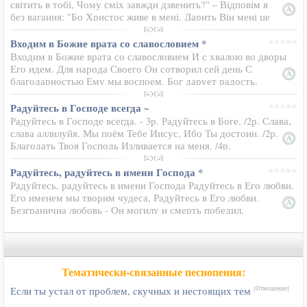
світить в тобі, Чому сміх завжди дзвенить?" – Відповім я
без вагання: "Бо Христос живе в мені, Дарить Він мені це
щастя, тільки Він!" Люблю Ісуса…
Входим в Божие врата со славословием *
Входим в Божие врата со славословием И с хвалою во дворы
Его идем. Для народа Своего Он сотворил сей день С
благодарностью Ему мы воспоем. Бог дарует радость,
Иисус дарует радость - Радуются в Господе сердца. Бог
дарует…
Радуйтесь в Господе всегда ~
Радуйтесь в Господе всегда. - 3р. Радуйтесь в Боге. /2р. Слава,
слава аллилуйя. Мы поём Тебе Иисус, Ибо Ты достоин. /2р.
Благодать Твоя Господь Изливается на меня. /4р.
Радуйтесь, радуйтесь в имени Господа *
Радуйтесь, радуйтесь в имени Господа Радуйтесь в Его любви.
Его именем мы творим чудеса, Радуйтесь в Его любви.
Безгранична любовь - Он могилу и смерть победил.
Безгранична любовь - Мы любовью Его спасены. Если
спросят…
Тематически-связанные песнопения:
Если ты устал от проблем, cкучных и нестоящих тем
[Отношение]