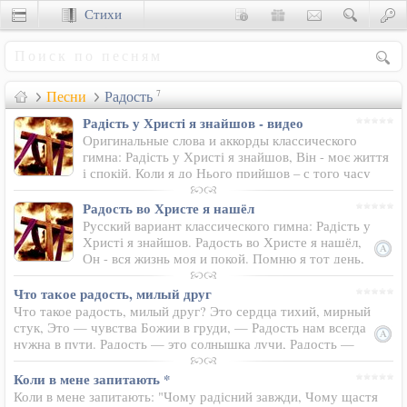
Стихи
Сценки
Песни
Радость
7
Радiсть у Христi я знайшов - видео
Оригинальные слова и аккорды классического
гимна: Радість у Христі я знайшов, Він - моє життя
і спокій. Коли я до Нього прийшов – с того часу
Батько Він мій.
Радость во Христе я нашёл
Русский вариант классического гимна: Радість у
Христі я знайшов. Радость во Христе я нашёл,
Он - вся жизнь моя и покой. Помню я тот день,
как пришёл с того дня Спаситель Он мой.
Что такое радость, милый друг
Что такое радость, милый друг? Это сердца тихий, мирный
стук, Это — чувства Божии в груди, — Радость нам всегда
нужна в пути. Радость — это солнышка лучи, Радость —
это звездочки в ночи, Радость — это искорки в глазах…
Коли в мене запитають *
Коли в мене запитають: "Чому радісний завжди, Чому щастя