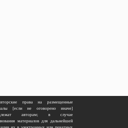
рские права на размещенные
иалы [если не оговорено иначе]
адлежат авторам; в случае
твования материалов для дальнейшей
ации их в электронных или печатных