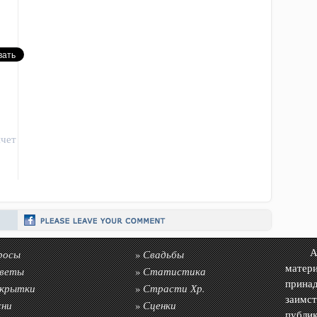
пчет
росы
Свадьбы
Авто
»
матер
веты
Статистика
»
прин
крытки
Страсти Хр.
»
заимс
сни
Сценки
»
публик