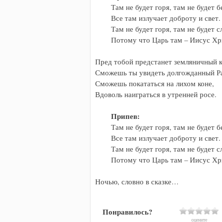
	Там не будет горя, там не будет бед,

	Все там излучает доброту и свет.

	Там не будет горя, там не будет слез,

	Потому что Царь там – Иисус Христос.

Пред тобой предстанет земляничный кр
Сможешь ты увидеть долгожданный Ра
Сможешь покататься на лихом коне,

Вдоволь наиграться в утренней росе.

Припев:
	Там не будет горя, там не будет бед,

	Все там излучает доброту и свет.

	Там не будет горя, там не будет слез,

	Потому что Царь там – Иисус Христос.

Ночью, словно в сказке…
Понравилось?
оцените