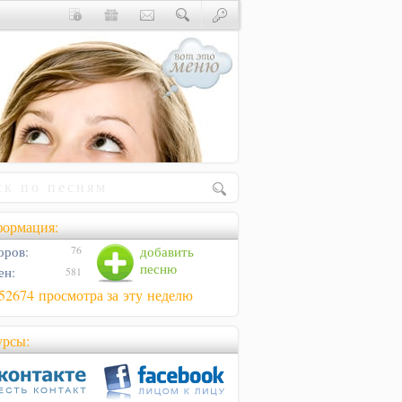
ормация:
оров:
добавить
76
песню
ен:
581
52674 просмотра за эту неделю
урсы: