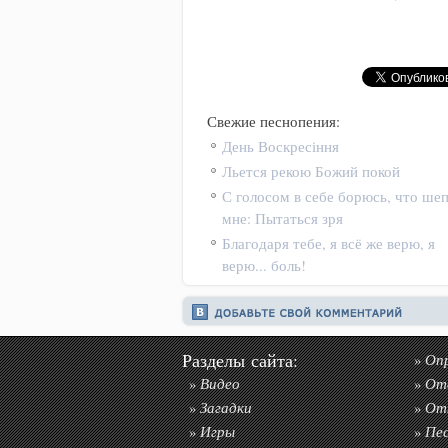
Свежие песнопения:
День Воскресіння
Льется рекою Божий покой
С голосом в себе борюсь, что ше
мне: Пытаться зря
Благодаря тебе, я всё же верю, я
верю... боль!
Разделы сайта:
Оп
»
Видео
От
»
»
Загадки
От
»
»
Игры
Пе
»
»