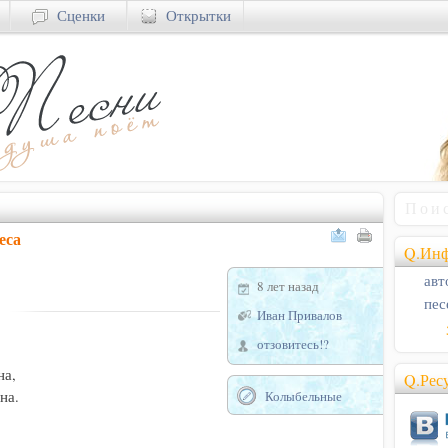
Сценки
Открытки
еса
Q.Инф
авт
8 лет назад
пес
Иван Привалов


отзовитесь!?
а,

Q.Рес
а.

Колыбельные