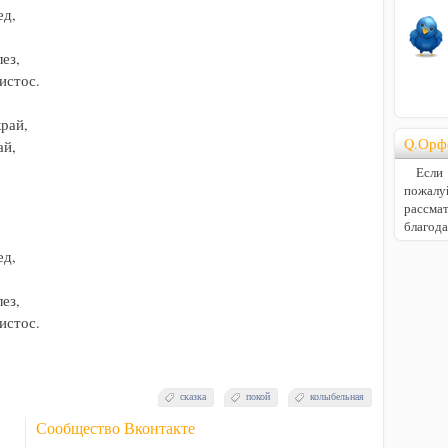
ай,

Q.Орф
й,

Если В
пожалу
расс
благод
сказка
покой
колыбельная
Сообщество Вконтакте