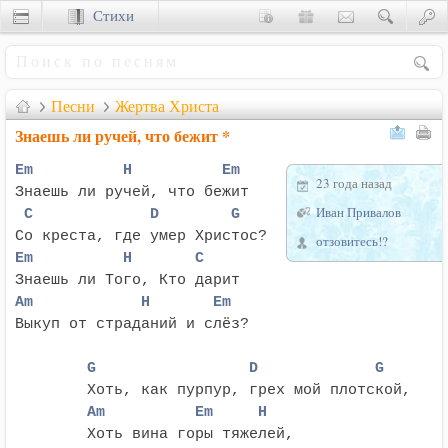
Стихи
Сценки
Песни
Жертва Христа
Знаешь ли ручей, что бежит *
Em          H          Em
23 года назад
Иван Привалов
 С             D        G
отзовитесь!?
Em          Н       С
Am            H       Em
Выкуп от страданий и слёз?

	G                 D             G
	Am          Em     H