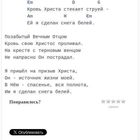
	Em              D        G
	Am           H       Em
	Ей я сделан снега белей.

Позабытый Вечным Отцом

Кровь свою Христос проливал.

На кресте с терновым венцом

Не напрасно Он пострадал.

Я пришёл на призыв Христа,

Он - источник жизни моей.

В Нём - спасенье, вся полнота,

Им я сделан снега белей.
Понравилось?
оцените