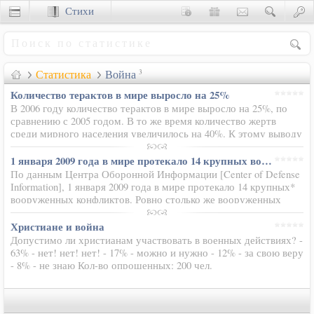
Стихи
Сценки
Статистика
Война
3
Количество терактов в мире выросло на 25%
В 2006 году количество терактов в мире выросло на 25%, по
сравнению с 2005 годом. В то же время количество жертв
среди мирного населения увеличилось на 40%. К этому выводу
пришел Госдепартамент СШАState Department,
опубликовавший…
1 января 2009 года в мире протекало 14 крупных вооруженных конфликтов
По данным Центра Оборонной Информации [Center of Defense
Information], 1 января 2009 года в мире протекало 14 крупных*
вооруженных конфликтов. Ровно столько же вооруженных
конфликтов протекало в мире годом раньше. В то же время в
2003 году…
Христиане и война
Допустимо ли христианам участвовать в военных действиях? -
63% - нет! нет! нет! - 17% - можно и нужно - 12% - за свою веру
- 8% - не знаю Кол-во опрошенных: 200 чел.