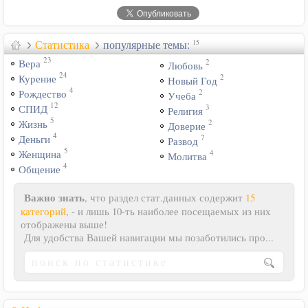
Статистика
популярные темы:
15
23
2
Вера
Любовь
24
2
Курение
Новый Год
4
2
Рождество
Учеба
12
3
СПИД
Религия
5
2
Жизнь
Доверие
4
7
Деньги
Развод
5
4
Женщина
Молитва
4
Общение
Важно знать
, что раздел стат.данных содержит
15
категорий
, - и лишь 10-ть наиболее посещаемых из них
отображены выше!
Для удобства Вашей навигации мы позаботились про...