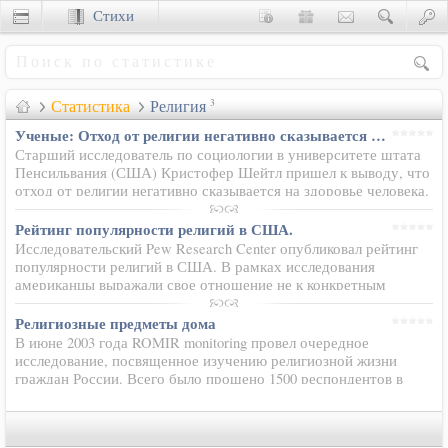
Стихи
Сценки
Статистика
Религия
3
Ученые: Отход от религии негативно сказывается на здоровье человека
Старший исследователь по социологии в университете штата
Пенсильвания (США) Кристофер Шейтл пришел к выводу, что
отход от религии негативно сказывается на здоровье человека.
Согласно проведенному им исследованию, люди, которые
отходят от…
Рейтинг популярности религий в США.
Исследовательский Pew Research Center опубликовал рейтинг
популярности религий в США. В рамках исследования
американцы выражали свое отношение не к конкретным
религиозным культам, а к их адептам. Как оказалось, жители
США наиболее…
Религиозные предметы дома
В июне 2003 года ROMIR monitoring провел очередное
исследование, посвященное изучению религиозной жизни
граждан России. Всего было прошено 1500 респондентов в
возрасте от 18 лет и старше. Участникам исследования был
задан вопрос: «Есть…