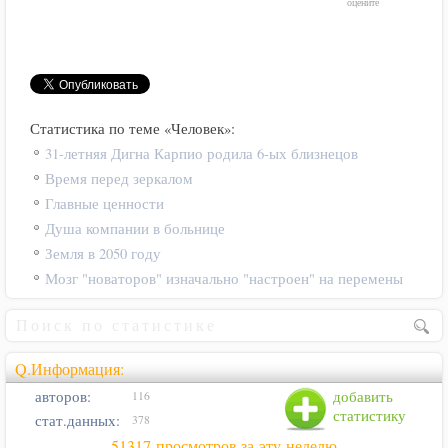
оцените
Статистика по теме «Человек»:
31-летняя Дигна Карпио родила 6-ых близнецов
Время перед зеркалом
Главные ценности
Душа компании в больнице
Земля в 2050 году
Мозг "новаторов" изначально "настроен" на перемены
Q.Информация:
авторов:
добавить
116
статистику
стат.данных:
378
51317 просмотров за эту неделю