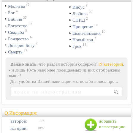
43
9
Молитва
Иисус
4
20
Бог
Любовь
35
2
Библия
СПИД
32
10
Богатство
Прощение
3
10
Свадьба
Евангелизация
6
2
Рождество
Новый год
4
14
Доверие Богу
Грех
27
Смерть
Важно знать
, что раздел историй содержит
15 категорий
,
- и лишь 10-ть наиболее посещаемых из них отображены
выше!
Для удобства Вашей навигации мы позаботились про...
Q.Информация:
авторов:
добавить
178
иллюстрацию
историй:
1097