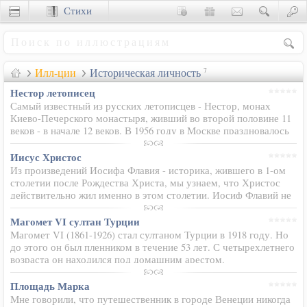
Стихи
Сценки
Илл-ции
Историческая личность
7
Нестор летописец
Самый известный из русских летописцев - Нестор, монах
Киево-Печерского монастыря, живший во второй половине 11
веков - в начале 12 веков. В 1956 году в Москве праздновалось
900-летие со дня рождения Нестора.
Иисус Христос
Из произведений Иосифа Флавия - историка, жившего в 1-ом
столетии после Рождества Христа, мы узнаем, что Христос
действительно жил именно в этом столетии. Иосиф Флавий не
раз отмечал также, что наш Спаситель имел последователей,
был распят…
Магомет VI султан Турции
Магомет VI (1861-1926) стал султаном Турции в 1918 году. Но
до этого он был пленником в течение 53 лет. С четырехлетнего
возраста он находился под домашним арестом.
Площадь Марка
Мне говорили, что путешественник в городе Венеции никогда