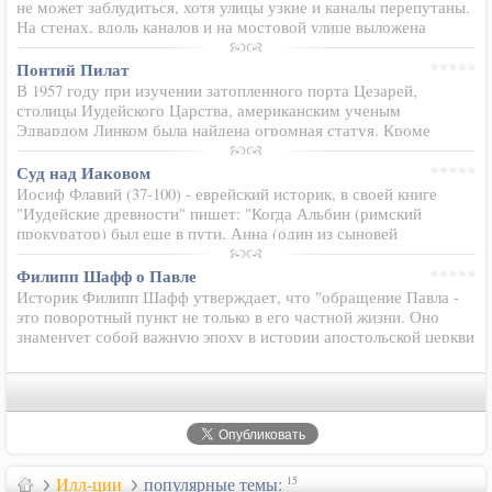
не может заблудиться, хотя улицы узкие и каналы перепутаны.
На стенах, вдоль каналов и на мостовой улице выложена
полоса из красного камня, следуя которой всегда выйдешь на
площадь…
Понтий Пилат
В 1957 году при изучении затопленного порта Цезарей,
столицы Иудейского Царства, американским ученым
Эдвардом Линком была найдена огромная статуя. Кроме
статуи, археологи-подводники нашли на дне обломки здания
библиотеки, мраморные колонны…
Суд над Иаковом
Иосиф Флавий (37-100) - еврейский историк, в своей книге
"Иудейские древности" пишет: "Когда Альбин (римский
прокуратор) был еще в пути, Анна (один из сыновей
первосвященника Анны) собрал синедрион на юридический
совет и…
Филипп Шафф о Павле
Историк Филипп Шафф утверждает, что "обращение Павла -
это поворотный пункт не только в его частной жизни. Оно
знаменует собой важную эпоху в истории апостольской церкви
и, соответственно, в истории человечества. Это событие
своими…
Илл-ции
популярные темы:
15