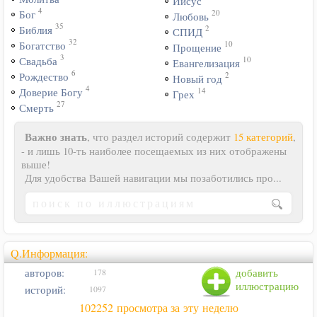
Иисус
4
20
Бог
Любовь
35
2
Библия
СПИД
32
10
Богатство
Прощение
3
10
Свадьба
Евангелизация
6
2
Рождество
Новый год
4
14
Доверие Богу
Грех
27
Смерть
Важно знать
, что раздел историй содержит
15 категорий
,
- и лишь 10-ть наиболее посещаемых из них отображены
выше!
Для удобства Вашей навигации мы позаботились про...
Q.Информация:
авторов:
добавить
178
иллюстрацию
историй:
1097
102252 просмотра за эту неделю