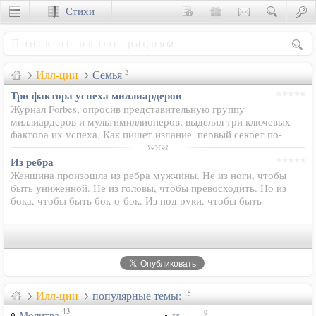
Стихи
Сценки
Илл-ции
Семья
2
Три фактора успеха миллиардеров
Журнал Forbes, опросив представительную группу
миллиардеров и мультимиллионеров, выделил три ключевых
фактора их успеха. Как пишет издание, первый секрет по-
настоящему богатых людей состоит в том, что они не боятся
потерпеть неудачу…
Из ребра
Женщина произошла из ребра мужчины. Не из ноги, чтобы
быть униженной. Не из головы, чтобы превосходить. Но из
бока, чтобы быть бок-о-бок. Из под руки, чтобы быть
защищенной. И со стороны сердца, чтобы быть любимой...
Илл-ции
популярные темы:
15
43
9
Молитва