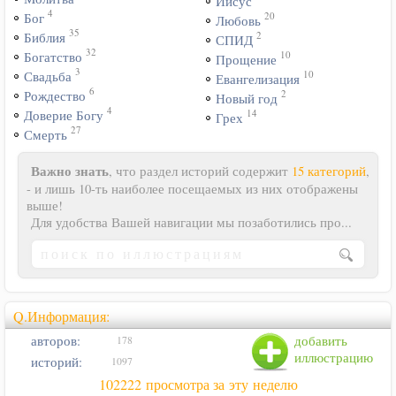
Иисус
4
20
Бог
Любовь
35
2
Библия
СПИД
32
10
Богатство
Прощение
3
10
Свадьба
Евангелизация
6
2
Рождество
Новый год
4
14
Доверие Богу
Грех
27
Смерть
Важно знать
, что раздел историй содержит
15 категорий
,
- и лишь 10-ть наиболее посещаемых из них отображены
выше!
Для удобства Вашей навигации мы позаботились про...
Q.Информация:
авторов:
добавить
178
иллюстрацию
историй:
1097
102222 просмотра за эту неделю