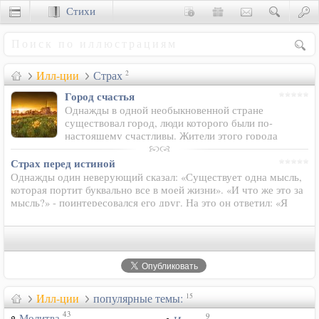
Стихи
Сценки
Илл-ции
Страх
2
Город счастья
Однажды в одной необыкновенной стране
существовал город, люди которого были по-
настоящему счастливы. Жители этого города
жертвенно любили друг друга, и это доставляло им истинное
душевное…
Страх перед истиной
Однажды один неверующий сказал: «Существует одна мысль,
которая портит буквально все в моей жизни». «И что же это за
мысль?» - поинтересовался его друг. На это он ответил: «Я
страшусь, что Библия может оказаться права!»
Илл-ции
популярные темы:
15
43
9
Молитва