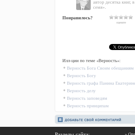
автор десятка книг, 
семя».
Понравилось?
оцените
Илл-ции по теме «Верность»:
Верность Бога Своим обещаниям
Верность Богу
Верность графа Панина Екатерине
Верность делу
Верность заповедям
Верность принципам
Разделы сайта:
Оп
»