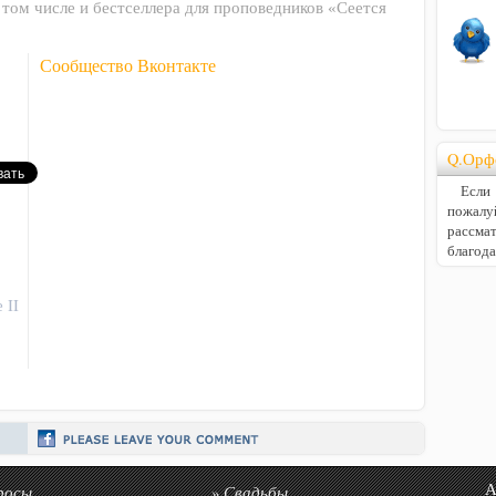
в том числе и бестселлера для проповедников «Сеется
Сообщество Вконтакте
Q.Орф
Если В
пожалу
расс
благод
 II
росы
Свадьбы
Авто
»