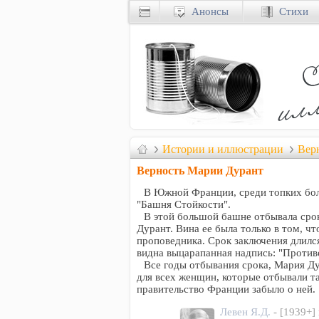
Анонсы
Стихи
Истории и иллюстрации
Вер
Верность Марии Дурант
В Южной Франции, среди топких бол
"Башня Стойкости".
В этой большой башне отбывала сро
Дурант. Вина ее была только в том, ч
проповедника. Срок заключения длился
видна выцарапанная надпись: "Против
Все годы отбывания срока, Мария Д
для всех женщин, которые отбывали т
правительство Франции забыло о ней.
Левен Я.Д.
- [1939+]