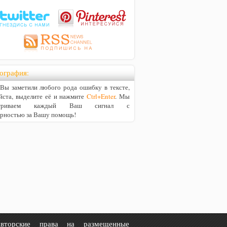
ография:
ы заметили любого рода ошибку в тексте,
йста, выделите её и нажмите
Ctrl+Enter
. Мы
матриваем каждый Ваш сигнал с
арностью за Вашу помощь!
рские права на размещенные