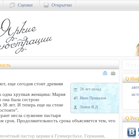
Сценки
Открытки
ность
Q.Инф
от, еще сегодня стоит древняя
авт
26 лет назад
ист
к одна хрупкая женщина: Мария
Иван Привалов
то она была сестрою
 38 лет. И теперь еще на стене
Левен Я.Д.
остоите".
урант несла служение пастыря
Q.Рес
ам срок. Продолжительность срока объясняется тем, что
 почётный пастор церкви в Гуммерсбахе, Германия,