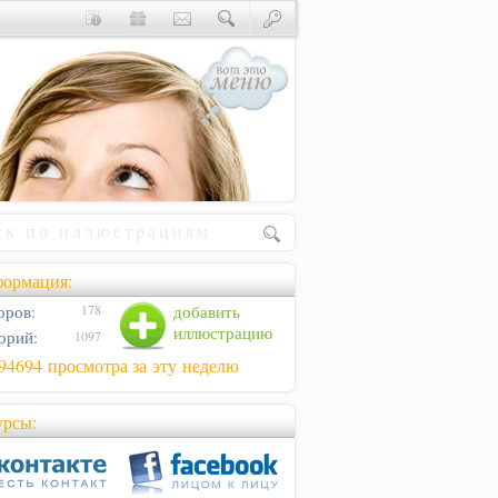
ормация:
оров:
добавить
178
иллюстрацию
орий:
1097
94694 просмотра за эту неделю
урсы: