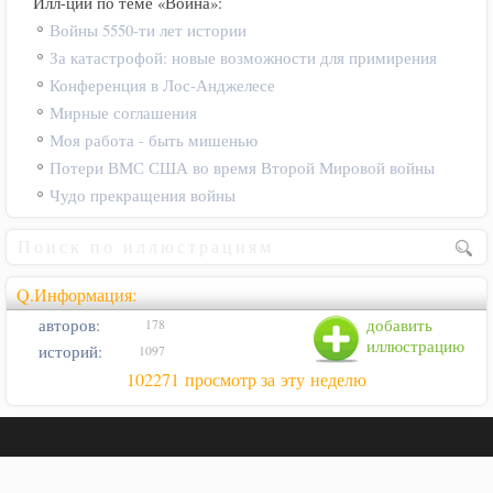
Илл-ции по теме «Война»:
Войны 5550-ти лет истории
За катастрофой: новые возможности для примирения
Конференция в Лос-Анджелесе
Мирные соглашения
Моя работа - быть мишенью
Потери ВМС США во время Второй Мировой войны
Чудо прекращения войны
Q.Информация:
авторов:
добавить
178
иллюстрацию
историй:
1097
102271 просмотр за эту неделю