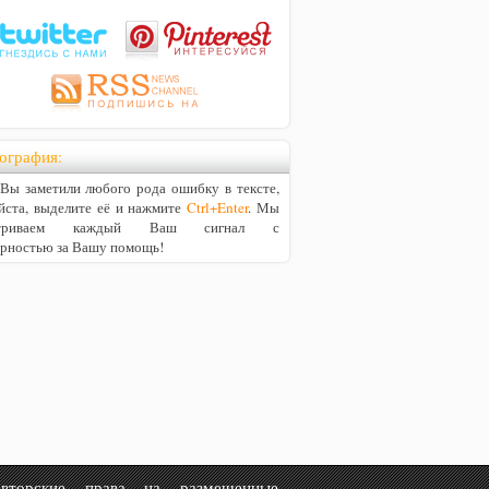
ография:
ы заметили любого рода ошибку в тексте,
йста, выделите её и нажмите
Ctrl+Enter
. Мы
матриваем каждый Ваш сигнал с
арностью за Вашу помощь!
рские права на размещенные