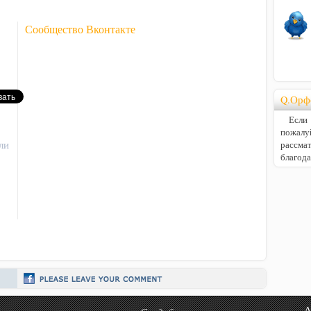
Сообщество Вконтакте
Q.Орф
Если В
пожалу
ли
расс
благод
Авто