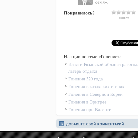
семя».
Понравилось?
оцените
Илл-ции по теме «Гонение»:
Власти Рязанской области разогна
лагерь отдыха
Гонения 320 года
Гонения в казахских степях
Гонения в Северной Кореи
Гонения в Эритрее
Гонения при Валенте