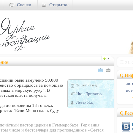
Сценки
Открытки
ение
Q.Инф
Испании было замучено 50,000
авт
26 лет назад
овенство обращалось за помощью
ист
овных в мирскую руку". В
Иван Привалов
ветская власть получала
Левен Я.Д.
да до половины 18-го века.
риста: "Если Меня гнали, будут
Q.Рес
 почётный пастор церкви в Гуммерсбахе, Германия,
в том числе и бестселлера для проповедников «Сеется