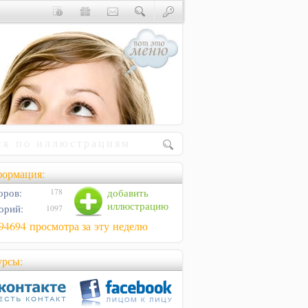
ормация:
оров:
добавить
178
иллюстрацию
орий:
1097
94694 просмотра за эту неделю
урсы: