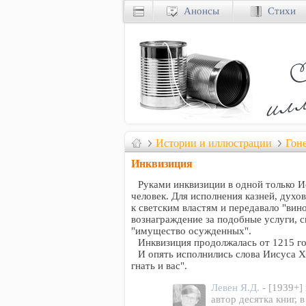
Анонсы
Стихи
Истории и иллюстрации
Гон
Инквизиция
Руками инквизиции в одной только 
человек. Для исполнения казней, дух
к светским властям и передавало "вин
вознаграждение за подобные услуги, с
"имущество осужденных".
Инквизиция продолжалась от 1215 го
И опять исполнились слова Иисуса Х
гнать и вас".
Левен Я.Д.
- [1939+]
автор десятка книг, 