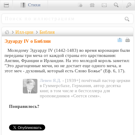
Стихи
Сценки
Илл-ции
Библия
Эдуарду IV о Библии
Молодому Эдуарду IV (1442-1483) во время коронации были
переданы три меча от каждой страны его царствования:
Англии, Франции и Ирландии. На это молодой король заметил:
"Это драгоценные мечи, но не достает еще одного меча, и
этот меч - духовный, который есть Слово Божье" (Еф. 6, 17).
Левен Я.Д.
- [1939+] почётный пастор церкви
в Гуммерсбахе, Германия, автор десятка
книг, в том числе и бестселлера для
проповедников «Сеется семя».
Понравилось?