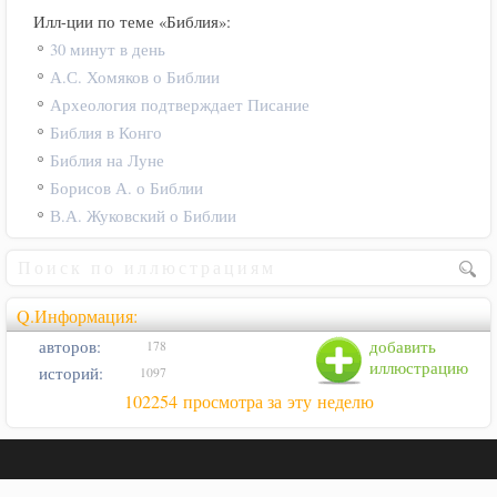
Илл-ции по теме «Библия»:
30 минут в день
А.С. Хомяков о Библии
Археология подтверждает Писание
Библия в Конго
Библия на Луне
Борисов А. о Библии
В.А. Жуковский о Библии
Q.Информация:
авторов:
добавить
178
иллюстрацию
историй:
1097
102254 просмотра за эту неделю