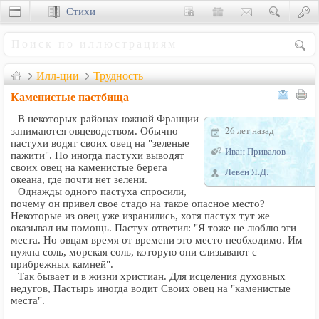
Стихи
Сценки
Илл-ции
Трудность
Каменистые пастбища
В некоторых районах южной Франции
26 лет назад
занимаются овцеводством. Обычно
пастухи водят своих овец на "зеленые
Иван Привалов
пажити". Но иногда пастухи выводят
своих овец на каменистые берега
Левен Я.Д.
океана, где почти нет зелени.
Однажды одного пастуха спросили,
почему он привел свое стадо на такое опасное место?
Некоторые из овец уже изранились, хотя пастух тут же
оказывал им помощь. Пастух ответил: "Я тоже не люблю эти
места. Но овцам время от времени это место необходимо. Им
нужна соль, морская соль, которую они слизывают с
прибрежных камней".
Так бывает и в жизни христиан. Для исцеления духовных
недугов, Пастырь иногда водит Своих овец на "каменистые
места".