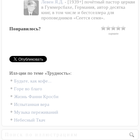
Левен Я.Д.
- [1939+] почётный пастор церкви
в Гуммерсбахе, Германия, автор десятка
книг, в том числе и бестселлера для
проповедников «Сеется семя».
Понравилось?
оцените
Илл-ции по теме «Трудность»:
Будьте, как кофе...
Горе во благо
Жизнь Фанни Кросби
Испытанная вера
Музыка переживаний
Небесный Ткач