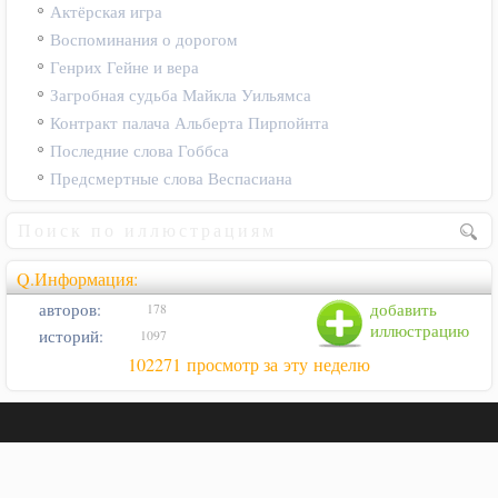
Актёрская игра
Воспоминания о дорогом
Генрих Гейне и вера
Загробная судьба Майкла Уильямса
Контракт палача Альберта Пирпойнта
Последние слова Гоббса
Предсмертные слова Веспасиана
Q.Информация:
авторов:
добавить
178
иллюстрацию
историй:
1097
102271 просмотр за эту неделю