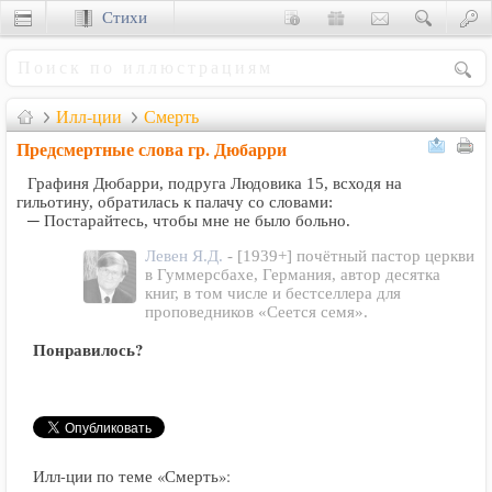
Стихи
Сценки
Илл-ции
Смерть
Предсмертные слова гр. Дюбарри
Графиня Дюбарри, подруга Людовика 15, всходя на
гильотину, обратилась к палачу со словами:
─ Постарайтесь, чтобы мне не было больно.
Левен Я.Д.
- [1939+] почётный пастор церкви
в Гуммерсбахе, Германия, автор десятка
книг, в том числе и бестселлера для
проповедников «Сеется семя».
Понравилось?
Илл-ции по теме «Смерть»: