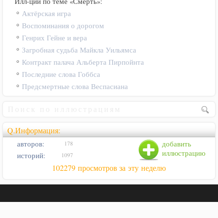
Илл-ции по теме «Смерть»:
Актёрская игра
Воспоминания о дорогом
Генрих Гейне и вера
Загробная судьба Майкла Уильямса
Контракт палача Альберта Пирпойнта
Последние слова Гоббса
Предсмертные слова Веспасиана
Q.Информация:
авторов:
добавить
178
иллюстрацию
историй:
1097
102279 просмотров за эту неделю