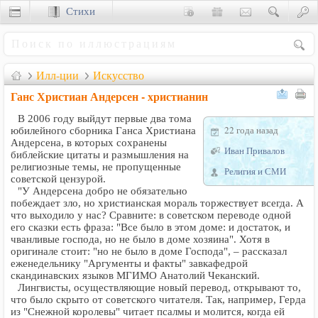
Стихи
Сценки
Илл-ции
Искусство
Ганс Христиан Андерсен - христианин
В 2006 году выйдут первые два тома
22 года назад
юбилейного сборника Ганса Христиана
Андерсена, в которых сохранены
Иван Привалов
библейские цитаты и размышления на
религиозные темы, не пропущенные
Религия и СМИ
советской цензурой.
"У Андерсена добро не обязательно
побеждает зло, но христианская мораль торжествует всегда. А
что выходило у нас? Сравните: в советском переводе одной
его сказки есть фраза: "Все было в этом доме: и достаток, и
чванливые господа, но не было в доме хозяина". Хотя в
оригинале стоит: "но не было в доме Господа", – рассказал
еженедельнику "Аргументы и факты" завкафедрой
скандинавских языков МГИМО Анатолий Чеканский.
Лингвисты, осуществляющие новый перевод, открывают то,
что было скрыто от советского читателя. Так, например, Герда
из "Снежной королевы" читает псалмы и молится, когда ей