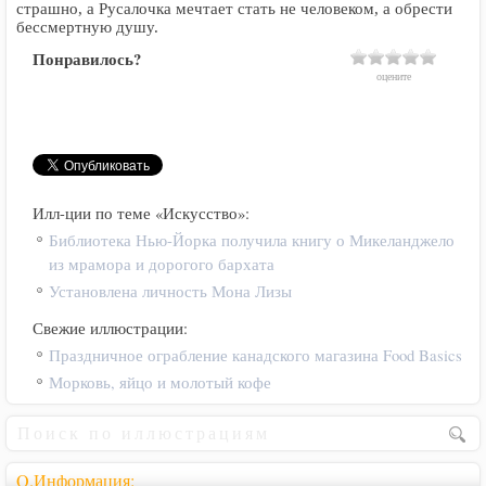
страшно, а Русалочка мечтает стать не человеком, а обрести
бессмертную душу.
Понравилось?
оцените
Илл-ции по теме «Искусство»:
Библиотека Нью-Йорка получила книгу о Микеланджело
из мрамора и дорогого бархата
Установлена личность Мона Лизы
Свежие иллюстрации:
Праздничное ограбление канадского магазина Food Basics
Морковь, яйцо и молотый кофе
Q.Информация: