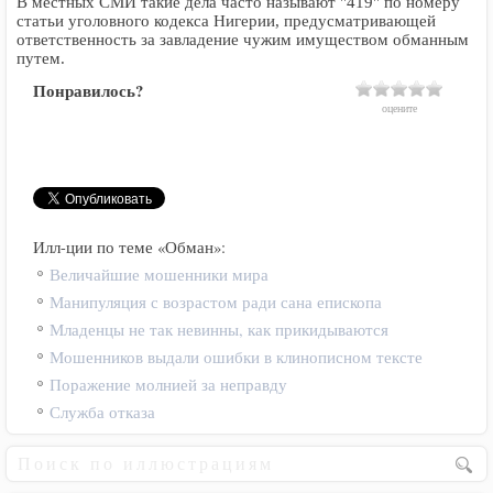
В местных СМИ такие дела часто называют "419" по номеру
статьи уголовного кодекса Нигерии, предусматривающей
ответственность за завладение чужим имуществом обманным
путем.
Понравилось?
оцените
Илл-ции по теме «Обман»:
Величайшие мошенники мира
Манипуляция с возрастом ради сана епископа
Младенцы не так невинны, как прикидываются
Мошенников выдали ошибки в клинописном тексте
Поражение молнией за неправду
Служба отказа