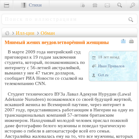
Стихи
Сценки
Илл-ции
Обман
Мнимый жених неудовлетворённой женщины
В марте 2009 года нигерийский суд
18 лет назад
приговорил к 19 годам заключения
студента, который, познакомившись по
Иван Привалов
интернету с 56-летней австралийкой,
выманил у нее 47 тысяч долларов,
Gzt.ru
сообщает РИА Новости со ссылкой на
телекомпанию CNN.
Студент технического ВУЗа Лавал Адекуни Нурудин (Lawal
Adekunie Nurudeen) познакомился со своей будущей жертвой,
искавшей жениха во Всемирной паутине, через интернет в
2007 году, представившись работающим в Нигерии на одну из
транснациональных компаний 57-летним британским
инженером. Находчивый молодой человек прислал пожилой
даме фотографию белого мужчины и поведал трагическую
историю о гибели в автокатастрофе всей его семьи.
Австралийка жаловалась ему на то, что все мужчины, которых