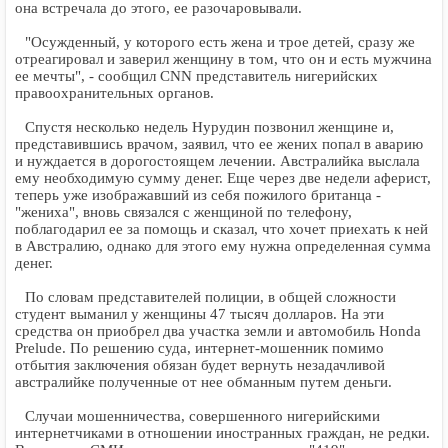
она встречала до этого, ее разочаровывали.
"Осужденный, у которого есть жена и трое детей, сразу же
отреагировал и заверил женщину в том, что он и есть мужчина
ее мечты", - сообщил CNN представитель нигерийских
правоохранительных органов.
Спустя несколько недель Нурудин позвонил женщине и,
представившись врачом, заявил, что ее жених попал в аварию
и нуждается в дорогостоящем лечении. Австралийка выслала
ему необходимую сумму денег. Еще через две недели аферист,
теперь уже изображавший из себя пожилого британца -
"жениха", вновь связался с женщиной по телефону,
поблагодарил ее за помощь и сказал, что хочет приехать к ней
в Австралию, однако для этого ему нужна определенная сумма
денег.
По словам представителей полиции, в общей сложности
студент выманил у женщины 47 тысяч долларов. На эти
средства он приобрел два участка земли и автомобиль Honda
Prelude. По решению суда, интернет-мошенник помимо
отбытия заключения обязан будет вернуть незадачливой
австралийке полученные от нее обманным путем деньги.
Случаи мошенничества, совершенного нигерийскими
интернетчиками в отношении иностранных граждан, не редки.