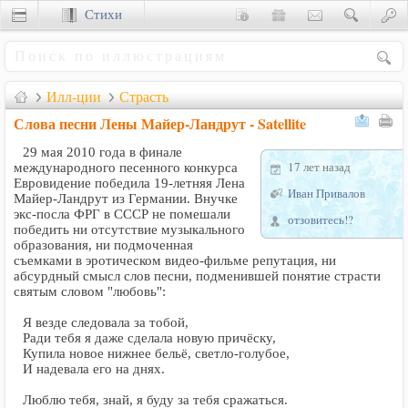
Стихи
Сценки
Илл-ции
Страсть
Слова песни Лены Майер-Ландрут - Satellite
29 мая 2010 года в финале
17 лет назад
международного песенного конкурса
Евровидение победила 19-летняя Лена
Иван Привалов
Майер-Ландрут из Германии. Внучке
экс-посла ФРГ в СССР не помешали
отзовитесь!?
победить ни отсутствие музыкального
образования, ни подмоченная
съемками в эротическом видео-фильме репутация, ни
абсурдный смысл слов песни, подменившей понятие страсти
святым словом "любовь":
Я везде следовала за тобой,
Ради тебя я даже сделала новую причёску,
Купила новое нижнее бельё, светло-голубое,
И надевала его на днях.
Люблю тебя, знай, я буду за тебя сражаться.