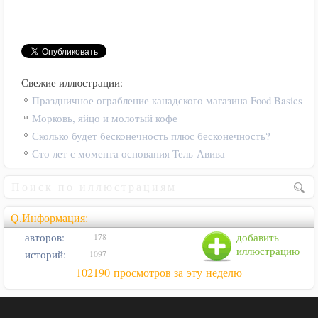
Свежие иллюстрации:
Праздничное ограбление канадского магазина Food Basics
Морковь, яйцо и молотый кофе
Сколько будет бесконечность плюс бесконечность?
Сто лет с момента основания Тель-Авива
Q.Информация:
авторов:
добавить
178
иллюстрацию
историй:
1097
102190 просмотров за эту неделю