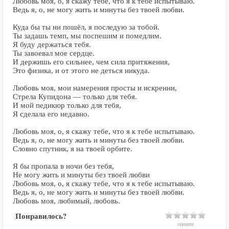
Любовь моя, о, я скажу тебе, что я к тебе испытываю.
Ведь я, о, не могу жить и минуты без твоей любви.
Куда бы ты ни пошёл, я последую за тобой.
Ты задашь темп, мы поспешим и помедлим.
Я буду держаться тебя.
Ты завоевал мое сердце.
И держишь его сильнее, чем сила притяжения,
Это физика, и от этого не деться никуда.
Любовь моя, мои намерения просты и искренни,
Стрела Купидона — только для тебя.
И мой педикюр только для тебя,
Я сделала его недавно.
Любовь моя, о, я скажу тебе, что я к тебе испытываю.
Ведь я, о, не могу жить и минуты без твоей любви.
Словно спутник, я на твоей орбите.
Я бы пропала в ночи без тебя,
Не могу жить и минуты без твоей любви
Любовь моя, о, я скажу тебе, что я к тебе испытываю.
Ведь я, о, не могу жить и минуты без твоей любви.
Любовь моя, любимый, любовь.
Понравилось?
оцените