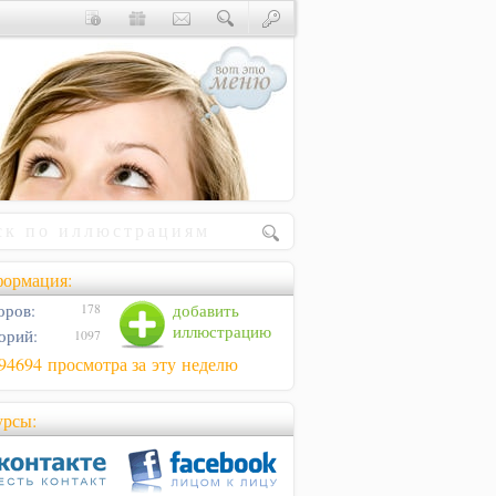
ормация:
оров:
добавить
178
иллюстрацию
орий:
1097
94694 просмотра за эту неделю
урсы: