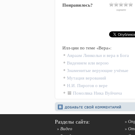
Понравилось?
оцените
Илл-ции по теме «Вера»:
Авраам Линкольн и вера в Бога
Видением или верою
Знаменитые верующие учёные
Мутация верований
Н.И. Пирогов о вере
Помолвка Ника Вуйчича
Разделы сайта:
Оп
»
Видео
От
»
»