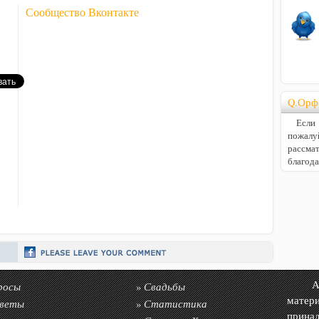
Сообщество Вконтакте
Q.Орф
Если В
пожалу
расс
благод
росы
Свадьбы
Авто
»
матер
веты
Статистика
»
прин