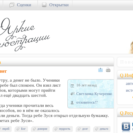
Сценки
Открытки
а
нег
Q.Инф
утру, а денег не было. Ученики
авт
16 лет назад
 ребе был спокоен. Он взял лист
ист
обов, которыми могут прийти
Светланка Кучеренко
ал ещё двадцать шестой.
отзовитесь!?
гда ученики прочитали весь
особов, но в нём не оказалось
Q.Рес
ли деньги. Тогда ребе Зуся открыл отдельную бумажку.
ветах ребе Зуси».
еврей
Бог
доверие
мудрость
долг
деньги