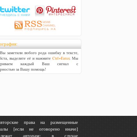
ография:
ы заметили любого рода ошибку в тексте,
йста, выделите её и нажмите
Ctrl+Enter
. Мы
матриваем каждый Ваш сигнал с
арностью за Вашу помощь!
рские права на размещенные
иалы [если не оговорено иначе]
адлежат авторам; в случае