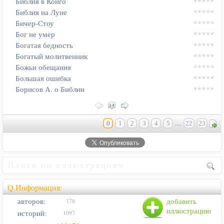
Библия в Конго
Библия на Луне
Бичер-Стоу
Бог не умер
Богатая бедность
Богатый молитвенник
Божьи обещания
Большая ошибка
Борисов А. о Библии
...
0
1
2
3
4
5
22
23
Q.Информация:
авторов:
добавить
178
иллюстрацию
историй:
1097