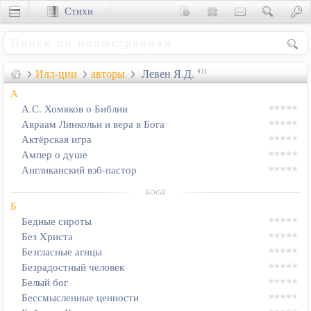
Стихи
Сценки
Илл-ции
авторы
Левен Я.Д.
471
А
А.С. Хомяков о Библии
Авраам Линкольн и вера в Бога
Актёрская игра
Ампер о душе
Англиканский вэб-пастор
Б
Бедные сироты
Без Христа
Безгласные агнцы
Безрадостный человек
Белый бог
Бессмысленные ценности