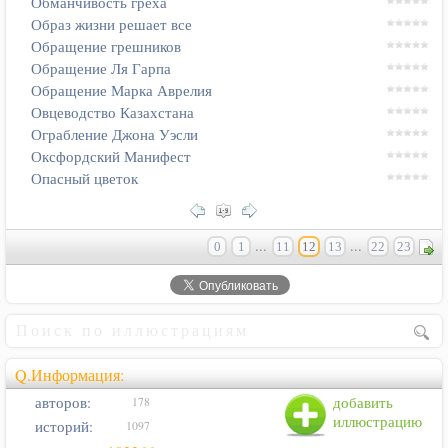
Обманчивость греха
Образ жизни решает все
Обращение грешников
Обращение Ля Гарпа
Обращение Марка Аврелия
Овцеводство Казахстана
Ограбление Джона Уэсли
Оксфордский Манифест
Опасный цветок
...
...
0
1
11
12
13
22
23
Q.Информация:
авторов:
добавить
178
иллюстрацию
историй:
1097