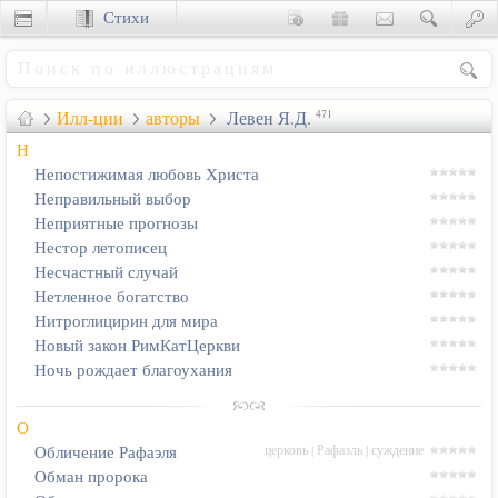
Стихи
Сценки
Илл-ции
авторы
Левен Я.Д.
471
Н
Непостижимая любовь Христа
Неправильный выбор
Неприятные прогнозы
Нестор летописец
Несчастный случай
Нетленное богатство
Нитроглицирин для мира
Новый закон РимКатЦеркви
Ночь рождает благоухания
О
церковь
|
Рафаэль
|
суждение
Обличение Рафаэля
Обман пророка