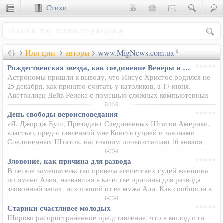
Стихи
Сценки
Илл-ции
авторы
www.MigNews.com.ua
6
Рождественская звезда, как соединение Венеры и Юпитера
Астрономы пришли к выводу, что Иисус Христос родился не
25 декабря, как принято считать у католиков, а 17 июня.
Австралиец Дейв Ренеке с помощью сложных компьютерных
программ по определению точных позиций небесных тел на
карте неба…
День свободы вероисповедания
«Я, Джордж Буш, Президент Соединенных Штатов Америки,
властью, предоставленной мне Конституцией и законами
Соединенных Штатов, настоящим провозглашаю 16 января
2007 года Днем свободы вероисповедания». «Предлагаю всем
американцам…
Зловоние, как причина для развода
В легкое замешательство привела египетских судей женщина
по имени Алия, назвавшая в качестве причины для развода
зловонный запах, исходящий от ее мужа Али. Как сообщили в
понедельник египетские СМИ, поначалу судьи не приняли
слова Алии…
Старики счастливее молодых
Широко распространенное представление, что в молодости