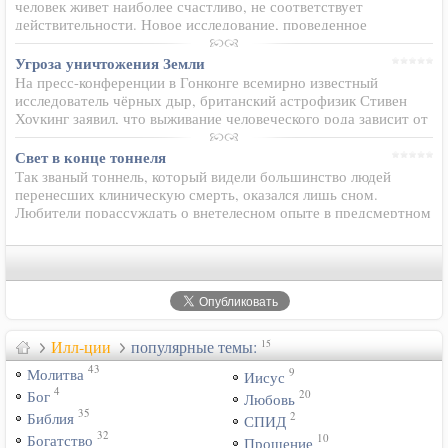
человек живет наиболее счастливо, не соответствует
действительности. Новое исследование, проведенное
Университетом Мичигана показало, что пожилые люди
намного чаще молодых чувствуют…
Угроза уничтожения Земли
На пресс-конференции в Гонконге всемирно известный
исследователь чёрных дыр, британский астрофизик Стивен
Хоукинг заявил, что выживание человеческого рода зависит от
его способности найти новые дома в другом месте во
Вселенной, потому что…
Свет в конце тоннеля
Так званый тоннель, который видели большинство людей
перенесших клиническую смерть, оказался лишь сном.
Любители порассуждать о внетелесном опыте в предсмертном
состоянии, когда они якобы видели белый свет и неожиданно
оказывались в другом…
Илл-ции
популярные темы:
15
43
9
Молитва
Иисус
4
20
Бог
Любовь
35
2
Библия
СПИД
32
10
Богатство
Прощение