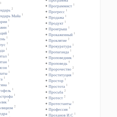
Программа
1
1
Программист
2
ендарь
1
Прогресс
1
ендарь Майа
1
Продажа
1
ории
1
Продукт
1
ьвин
1
Проигрыш
1
ьций
1
Прокаженный
1
ень
2
Проклятие
1
пус
1
Прокуратура
1
ада
1
Пропаганда
1
итал
1
Проповедник
1
итан
5
Проповедь
1
лсон
2
Пророчество
1
паты
1
Проституция
1
та
1
Простор
3
тина
1
Простота
1
тофель
2
Просьба
1
астрофа
2
Протест
3
олик
1
Протестанты
2
олицизм
3
Профессия
1
едра
1
Проханов И.С