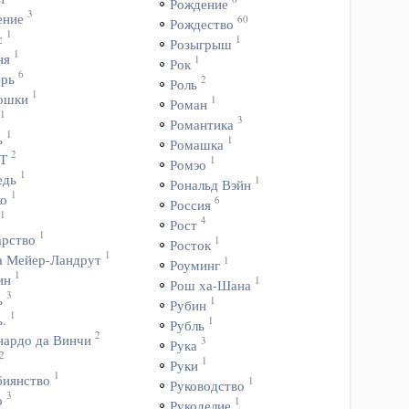
Рождение
3
ение
60
Рождество
1
с
1
Розыгрыш
1
ня
1
Рок
6
ерь
2
Роль
1
ошки
1
Роман
1
3
Романтика
1
ь
1
Ромашка
2
Т
1
Ромэо
1
едь
1
Рональд Вэйн
1
ко
6
Россия
1
4
Рост
1
арство
1
Росток
1
а Мейер-Ландрут
1
Роуминг
1
ин
1
Рош ха-Шана
3
ь
1
Рубин
1
.
1
Рубль
2
нардо да Винчи
3
Рука
2
1
Руки
1
биянство
1
Руководство
3
о
1
Рукоделие