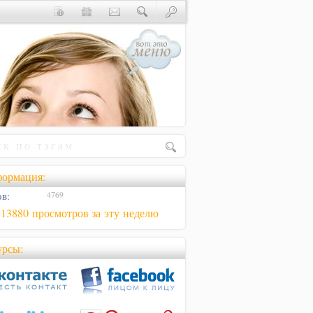
ормация:
в:
4769
813880 просмотров за эту неделю
урсы: