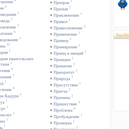
1
ушение
Призрак
4
2
ам
Призыв
1
1
оведание
Приключение
1
1
оведь
Прикол
3
2
равление
Прикосновение
6
1
ытание
Применение
Faceb
1
3
ледование
Пример
22
1
ина
Примирение
1
1
ория
Принц и нищий
1
ория евангельских
Принцип
1
стиан
2
Принятие
4
очник
1
Приоритет
1
язания
7
Природа
1
од
1
Присутствие
6
еление
2
Притча
1
ак Кадури
2
Причина
1
уа
3
Пришествие
1
урт
9
Проблема
1
риолет
1
Пробуждение
1
ино
1
Проверка
1
нь
1