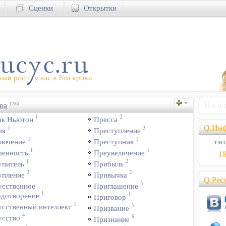
Сценки
Открытки
ва
1780
1
2
ак Ньютон
Пресса
Q.Инф
1
3
ия
Преступление
1
1
тэго
лючение
Преступник
1
1
ренность
Преувеличение
1
1
2
упитель
Прибыль
2
2
упление
Привычка
Q.Рес
3
усственное
Приглашение
1
1
одотворение
Приговор
1
3
усственный интеллект
Призвание
4
9
усство
Признание
4