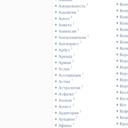
Кон
1
Аморальность
Кон
1
Аналитик
Кон
4
Ангел
Кон
1
Анкета
Кон
1
Аннексия
Кон
2
Антисемитизм
Кон
3
Антихрист
Коп
1
Арбуз
Кор
1
Аренда
Кор
2
Армия
Кор
1
Аслан
Кор
1
Ассоциация
Кор
1
Астма
Кор
1
Астрология
Кос
1
Асфальт
Кос
8
Атеизм
Кот
2
Атеист
Коф
1
Аудитория
Кош
2
Аукцион
Кра
1
Афиша