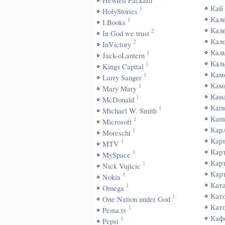
Hewlett Packard
Кай
1
HolyStories
Кал
1
I.Books
Кал
2
In God we trust
Кал
2
InVictory
Кал
1
Jack-oLantern
Кал
1
Kings Capital
Кам
1
Larry Sanger
Кам
1
Mary Mary
Кан
1
McDonald
Кап
1
Michael W. Smith
Кап
1
Microsoft
Кар
1
Moreschi
Кар
1
MTV
Кар
1
MySpace
Кар
1
Nick Vujicic
Кар
1
Nokia
Кат
1
Omega
Кат
1
One Nation under God
Кат
1
Pema.tv
Каф
1
Pepsi