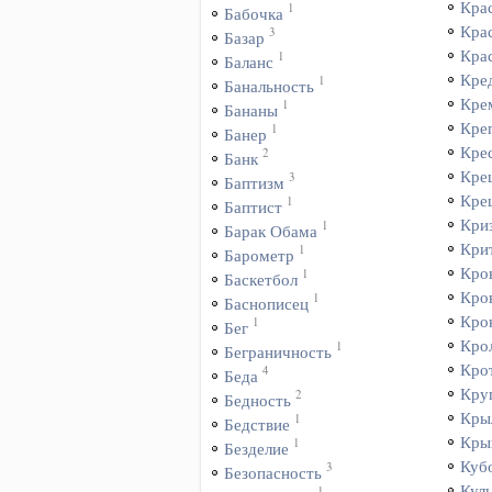
Кра
1
Бабочка
Кра
3
Базар
Кра
1
Баланс
Кре
1
Банальность
Кре
1
Бананы
Кре
1
Банер
Кре
2
Банк
Кре
3
Баптизм
Кре
1
Баптист
Кри
1
Барак Обама
Кри
1
Барометр
Кро
1
Баскетбол
Кро
1
Баснописец
Кро
1
Бег
Кро
1
Беграничность
Кро
4
Беда
Кру
2
Бедность
Кры
1
Бедствие
Кры
1
Безделие
Куб
3
Безопасность
Куль
1