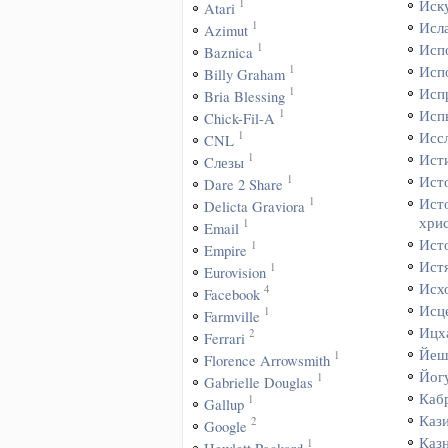
1
Иск
Atari
1
Исл
Azimut
1
Исп
Baznica
1
Исп
Billy Graham
1
Исп
Bria Blessing
1
Исп
Chick-Fil-A
1
Исс
CNL
1
Ист
Cлезы
1
Ист
Dare 2 Share
1
Ист
Delicta Graviora
хри
1
Email
Ист
1
Empire
Ист
1
Eurovision
Исх
4
Facebook
Исц
1
Farmville
Ицх
2
Ferrari
Йеш
1
Florence Arrowsmith
Йог
1
Gabrielle Douglas
Каб
1
Gallup
Каз
2
Google
Каз
1