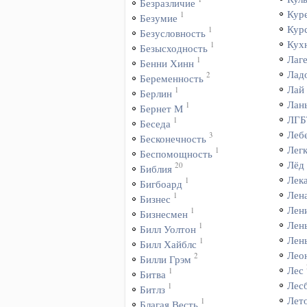
Безразличие
Кур
1
Безумие
Кур
1
Безусловность
Кух
1
Безысходность
Лаг
1
Бенни Хинн
Лад
2
Беременность
Лай
1
Берлин
Лан
1
Бернет М
ЛГБ
1
Беседа
Леб
3
Бесконечность
Лег
1
Беспомощность
Лёд
20
Библия
Лек
1
Бигбоард
Лен
1
Бизнес
Лен
1
Бизнесмен
Лен
1
Билл Уолтон
Лень
1
Билл Хайблс
Лео
2
Билли Грэм
Лес
1
Битва
Лес
1
Битлз
Лет
1
Благая Весть