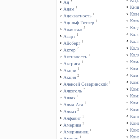
КН
8
Ад
Кни
1
Адам
Ков
1
Адекватность
Ков
1
Адольф Гитлер
Кол
2
Ажиотаж
Кол
1
Азарт
Кол
1
Айсберг
Кол
2
Актер
Кол
1
Активность
Ком
1
Актриса
Ком
1
Акции
Ком
2
Акция
Ком
1
Алексей Северинский
Ком
2
Алкоголь
Ком
1
Аллах
Ком
1
Алма-Ата
Ком
2
Алмаз
Кон
1
Алфавит
Коне
2
Америка
Кон
1
Американец
Кон
1
Амиши