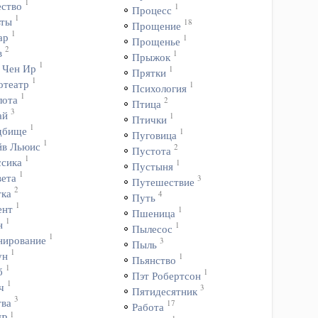
1
ество
1
Процесс
1
ьты
18
Прощение
1
ар
1
Прощенье
2
в
1
Прыжок
1
 Чен Ир
1
Прятки
1
отеатр
1
Психология
1
лота
2
Птица
3
ай
1
Птички
1
дбище
1
Пуговица
1
йв Льюис
2
Пустота
1
ссика
1
Пустыня
1
вета
3
Путешествие
2
тка
4
Путь
1
ент
1
Пшеница
1
н
1
Пылесос
1
нирование
3
Пыль
1
ун
1
Пьянство
1
б
1
Пэт Робертсон
1
ч
3
Пятидесятник
3
тва
17
Работа
1