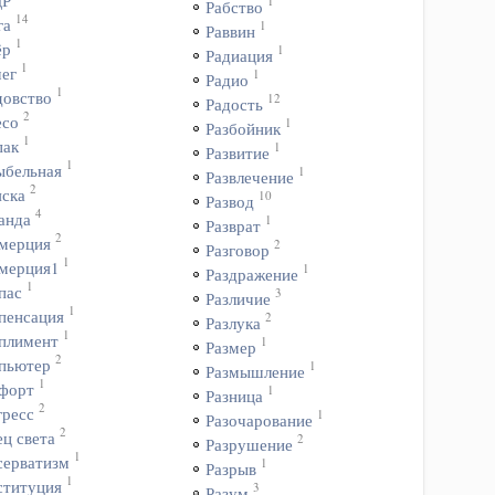
ДР
1
Рабство
14
га
1
Раввин
1
ёр
1
Радиация
1
чег
1
Радио
1
довство
12
Радость
2
есо
1
Разбойник
1
пак
1
Развитие
1
ыбельная
1
Развлечение
2
яска
10
Развод
4
анда
1
Разврат
2
мерция
2
Разговор
1
мерция1
1
Раздражение
1
пас
3
Различие
1
пенсация
2
Разлука
1
плимент
1
Размер
2
пьютер
1
Размышление
1
форт
1
Разница
2
гресс
1
Разочарование
2
ц света
2
Разрушение
1
серватизм
1
Разрыв
1
ституция
3
Разум