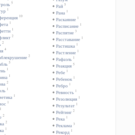
5
троль
5
Рай
1
тур
1
Рана
10
ференция
1
Раскаяние
1
фета
1
Расписание
1
фетти
3
Распятие
2
фликт
1
Расставание
2
ь
1
Растишка
4
ия
1
Растление
2
аблекрушение
1
Рафаэль
5
абль
5
Реакция
1
ень
1
Ребе
1
зина
1
Ребенок
2
ова
1
Ребро
1
оль
1
Ревность
1
метика
1
Резолюция
1
мос
1
Результат
1
2
Рейтинг
2
е
1
Река
2
ка
3
Реклама
1
жа
1
Рекорд