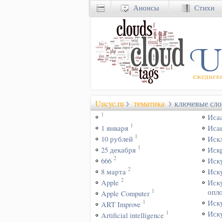
Анонсы
Стихи
Uucyc.ru
тематика
ключевые сло
1
Иса
1
1 января
Иса
1
10 рублей
Иск
1
25 декабря
Иск
2
666
Иск
2
8 марта
Иск
2
Apple
Иск
1
опл
Apple Computer
1
Иск
ART Improve
1
Иск
Artificial intelligence