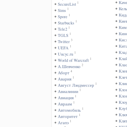
Кач
1
SecureList
Кел
1
Sims
Кид
1
Spore
Кие
1
Starbucks
Ким
1
Tele2
Кин
1
TGLS
Кис
3
Twitter
Кит
1
UEFA
Кла
1
Uucyc.ru
Кла
1
World of Warcraft
Кла
2
А.Шевченко
Кле
4
Аборт
Кле
1
Авария
Кли
1
Август Лэндмессер
Кло
1
Авиалинии
Кло
1
Авиация
Кло
1
Авраам
Клу
1
Автомобиль
Клю
1
Авторитет
Кля
1
Агапэ