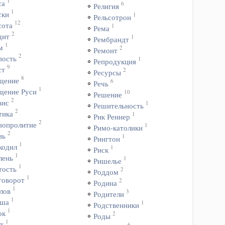
1
са
6
Религия
1
ски
1
Рельсотрон
12
сота
1
Рема
2
дит
1
Рембрандт
1
м
2
Ремонт
2
пость
1
Репродукция
9
ст
2
Ресурсы
8
щение
6
Речь
1
щение Руси
10
Решение
2
зис
1
Решительность
2
тика
1
Рик Реннер
2
вопролитие
1
Римо-католики
2
вь
1
Рингтон
1
кодил
1
Риск
1
лень
1
Ришелье
1
тость
2
Роддом
1
говорот
2
Родина
1
лов
3
Родители
1
ша
1
Родственники
1
ок
2
Роды
1
т
6