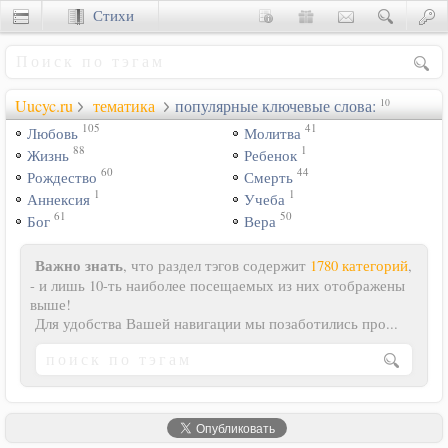
Стихи
Сценки
Uucyc.ru
тематика
популярные ключевые слова:
10
105
41
Любовь
Молитва
88
1
Жизнь
Ребенок
60
44
Рождество
Смерть
1
1
Аннексия
Учеба
61
50
Бог
Вера
Важно знать
, что раздел тэгов содержит
1780 категорий
,
- и лишь 10-ть наиболее посещаемых из них отображены
выше!
Для удобства Вашей навигации мы позаботились про...