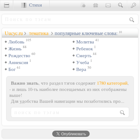
Стихи
Сценки
Uucyc.ru
тематика
популярные ключевые слова:
10
105
41
Любовь
Молитва
88
1
Жизнь
Ребенок
60
44
Рождество
Смерть
1
1
Аннексия
Учеба
61
50
Бог
Вера
Важно знать
, что раздел тэгов содержит
1780 категорий
,
- и лишь 10-ть наиболее посещаемых из них отображены
выше!
Для удобства Вашей навигации мы позаботились про...