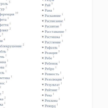
5
троль
5
Рай
1
тур
1
Рана
10
ференция
1
Раскаяние
1
фета
1
Расписание
1
фетти
3
Распятие
2
фликт
1
Расставание
2
ь
1
Растишка
4
ия
1
Растление
2
аблекрушение
1
Рафаэль
5
абль
5
Реакция
1
ень
1
Ребе
1
зина
1
Ребенок
2
ова
1
Ребро
1
оль
1
Ревность
1
метика
1
Резолюция
1
мос
1
Результат
1
2
Рейтинг
2
е
1
Река
2
ка
3
Реклама
1
жа
1
Рекорд