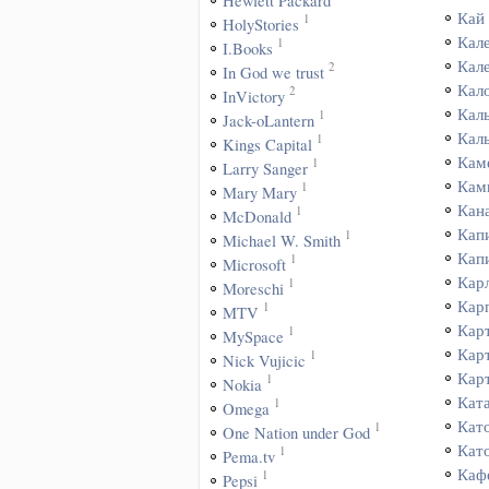
Hewlett Packard
Кай
1
HolyStories
Кал
1
I.Books
Кал
2
In God we trust
Кал
2
InVictory
Кал
1
Jack-oLantern
Кал
1
Kings Capital
Кам
1
Larry Sanger
Кам
1
Mary Mary
Кан
1
McDonald
Кап
1
Michael W. Smith
Кап
1
Microsoft
Кар
1
Moreschi
Кар
1
MTV
Кар
1
MySpace
Кар
1
Nick Vujicic
Кар
1
Nokia
Кат
1
Omega
Кат
1
One Nation under God
Кат
1
Pema.tv
Каф
1
Pepsi