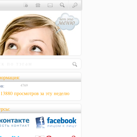
ормация:
в:
4769
813880 просмотров за эту неделю
урсы: