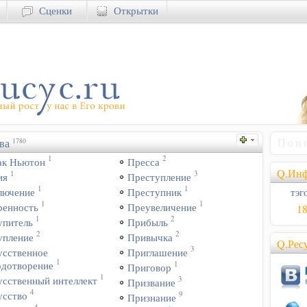
Сценки
Открытки
ва
1780
1
2
ак Ньютон
Пресса
Q.Инф
1
3
ия
Преступление
1
1
тэго
лючение
Преступник
1
1
ренность
Преувеличение
1
1
2
упитель
Прибыль
2
2
упление
Привычка
Q.Рес
3
усственное
Приглашение
1
1
одотворение
Приговор
1
3
усственный интеллект
Призвание
4
9
усство
Признание
4