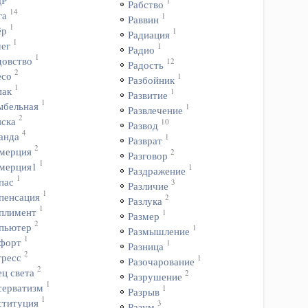
ДР
1
Рабство
14
га
1
Раввин
1
ёр
1
Радиация
1
чег
1
Радио
1
довство
12
Радость
2
есо
1
Разбойник
1
пак
1
Развитие
1
ыбельная
1
Развлечение
2
яска
10
Развод
4
анда
1
Разврат
2
мерция
2
Разговор
1
мерция1
1
Раздражение
1
пас
3
Различие
1
пенсация
2
Разлука
1
плимент
1
Размер
2
пьютер
1
Размышление
1
форт
1
Разница
2
гресс
1
Разочарование
2
ц света
2
Разрушение
1
серватизм
1
Разрыв
1
ституция
3
Разум