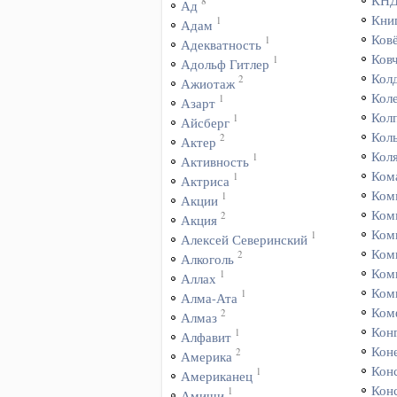
КН
8
Ад
Кни
1
Адам
Ков
1
Адекватность
Ков
1
Адольф Гитлер
Кол
2
Ажиотаж
Кол
1
Азарт
Кол
1
Айсберг
Кол
2
Актер
Кол
1
Активность
Ком
1
Актриса
Ком
1
Акции
Ком
2
Акция
Ком
1
Алексей Северинский
Ком
2
Алкоголь
Ком
1
Аллах
Ком
1
Алма-Ата
Ком
2
Алмаз
Кон
1
Алфавит
Коне
2
Америка
Кон
1
Американец
Кон
1
Амиши