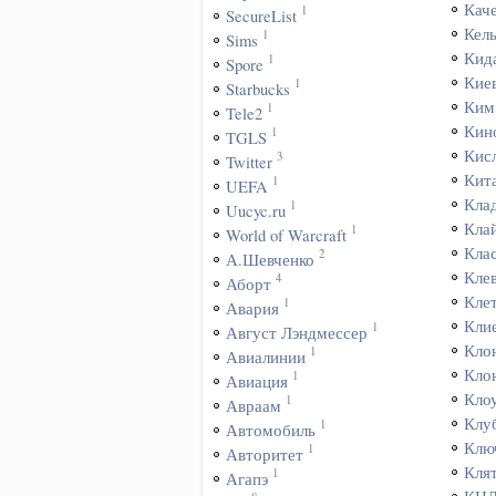
Кач
1
SecureList
Кел
1
Sims
Кид
1
Spore
Кие
1
Starbucks
Ким
1
Tele2
Кин
1
TGLS
Кис
3
Twitter
Кит
1
UEFA
Кла
1
Uucyc.ru
Кла
1
World of Warcraft
Кла
2
А.Шевченко
Кле
4
Аборт
Кле
1
Авария
Кли
1
Август Лэндмессер
Кло
1
Авиалинии
Кло
1
Авиация
Кло
1
Авраам
Клу
1
Автомобиль
Клю
1
Авторитет
Кля
1
Агапэ