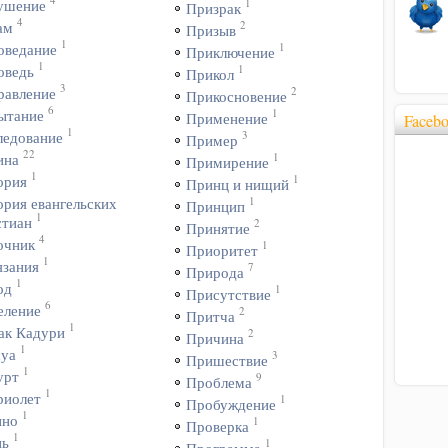
1
ушение
Призрак
4
2
ам
Призыв
1
1
оведание
Приключение
1
1
оведь
Прикол
3
2
равление
Прикосновение
6
1
ытание
Применение
Faceb
1
3
ледование
Пример
22
1
ина
Примирение
1
1
ория
Принц и нищий
1
ория евангельских
Принцип
1
стиан
2
Принятие
4
очник
1
Приоритет
1
язания
7
Природа
1
од
1
Присутствие
6
еление
2
Притча
1
ак Кадури
2
Причина
1
уа
3
Пришествие
1
урт
9
Проблема
1
риолет
1
Пробуждение
1
ино
1
Проверка
1
нь
1