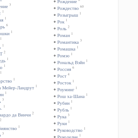
Рождение
3
ение
60
Рождество
1
с
1
Розыгрыш
1
ня
1
Рок
6
ерь
2
Роль
1
ошки
1
Роман
1
3
Романтика
1
ь
1
Ромашка
2
Т
1
Ромэо
1
едь
1
Рональд Вэйн
1
ко
6
Россия
1
4
Рост
1
арство
1
Росток
1
а Мейер-Ландрут
1
Роуминг
1
ин
1
Рош ха-Шана
3
ь
1
Рубин
1
.
1
Рубль
2
нардо да Винчи
3
Рука
2
1
Руки
1
биянство
1
Руководство
3
о
1
Рукоделие