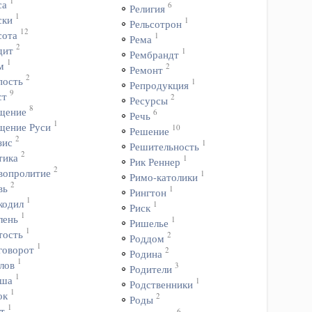
1
са
6
Религия
1
ски
1
Рельсотрон
12
сота
1
Рема
2
дит
1
Рембрандт
1
м
2
Ремонт
2
пость
1
Репродукция
9
ст
2
Ресурсы
8
щение
6
Речь
1
щение Руси
10
Решение
2
зис
1
Решительность
2
тика
1
Рик Реннер
2
вопролитие
1
Римо-католики
2
вь
1
Рингтон
1
кодил
1
Риск
1
лень
1
Ришелье
1
тость
2
Роддом
1
говорот
2
Родина
1
лов
3
Родители
1
ша
1
Родственники
1
ок
2
Роды
1
т
6