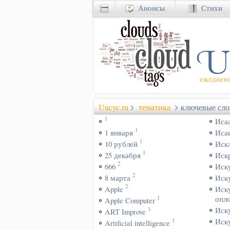
Анонсы
Стихи
Uucyc.ru
тематика
ключевые сло
1
Иса
1
1 января
Иса
1
10 рублей
Иск
1
25 декабря
Иск
2
666
Иск
2
8 марта
Иск
2
Apple
Иск
1
опл
Apple Computer
1
Иск
ART Improve
1
Иск
Artificial intelligence