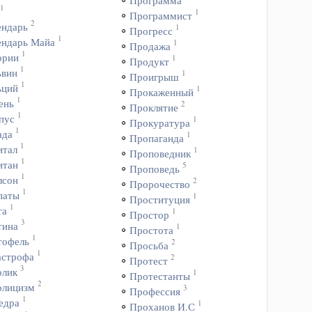
Программа
1
1
Программист
2
ендарь
1
Прогресс
1
ендарь Майа
1
Продажа
1
ории
1
Продукт
1
ьвин
1
Проигрыш
1
ьций
1
Прокаженный
1
ень
2
Проклятие
1
пус
1
Прокуратура
1
ада
1
Пропаганда
1
итал
1
Проповедник
1
итан
5
Проповедь
1
лсон
2
Пророчество
1
паты
1
Проституция
1
та
1
Простор
3
тина
1
Простота
1
тофель
2
Просьба
1
астрофа
2
Протест
3
олик
1
Протестанты
2
олицизм
3
Профессия
1
едра
1
Проханов И.С