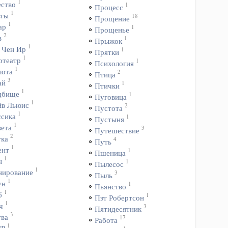
1
ество
1
Процесс
1
ьты
18
Прощение
1
ар
1
Прощенье
2
в
1
Прыжок
1
 Чен Ир
1
Прятки
1
отеатр
1
Психология
1
лота
2
Птица
3
ай
1
Птички
1
дбище
1
Пуговица
1
йв Льюис
2
Пустота
1
ссика
1
Пустыня
1
вета
3
Путешествие
2
тка
4
Путь
1
ент
1
Пшеница
1
н
1
Пылесос
1
нирование
3
Пыль
1
ун
1
Пьянство
1
б
1
Пэт Робертсон
1
ч
3
Пятидесятник
3
тва
17
Работа
1