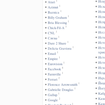
1
Иск
Atari
1
Исл
Azimut
1
Исп
Baznica
1
Исп
Billy Graham
1
Исп
Bria Blessing
1
Исп
Chick-Fil-A
1
Исс
CNL
1
Ист
Cлезы
1
Ист
Dare 2 Share
1
Ист
Delicta Graviora
хри
1
Email
Ист
1
Empire
Ист
1
Eurovision
Исх
4
Facebook
Исц
1
Farmville
Ицх
2
Ferrari
Йеш
1
Florence Arrowsmith
Йог
1
Gabrielle Douglas
Каб
1
Gallup
Каз
2
Google
Каз
1