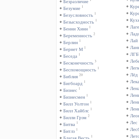
Безразличие
Кур
1
Безумие
Кур
1
Безусловность
Кух
1
Безысходность
Лаг
1
Бенни Хинн
Лад
2
Беременность
Лай
1
Берлин
Лан
1
Бернет М
ЛГБ
1
Беседа
Леб
3
Бесконечность
Лег
1
Беспомощность
Лёд
20
Библия
Лек
1
Бигбоард
Лен
1
Бизнес
Лен
1
Бизнесмен
Лен
1
Билл Уолтон
Лень
1
Билл Хайблс
Лео
2
Билли Грэм
Лес
1
Битва
Лес
1
Битлз
Лет
1
Благая Весть