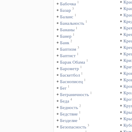
Кра
1
Бабочка
Кра
3
Базар
Кра
1
Баланс
Кре
1
Банальность
Кре
1
Бананы
Кре
1
Банер
Кре
2
Банк
Кре
3
Баптизм
Кре
1
Баптист
Кри
1
Барак Обама
Кри
1
Барометр
Кро
1
Баскетбол
Кро
1
Баснописец
Кро
1
Бег
Кро
1
Беграничность
Кро
4
Беда
Кру
2
Бедность
Кры
1
Бедствие
Кры
1
Безделие
Куб
3
Безопасность
Куль
1