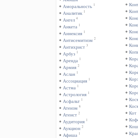
Кон
1
Аморальность
Кон
1
Аналитик
Кон
4
Ангел
Кон
1
Анкета
Кон
1
Аннексия
Кон
2
Антисемитизм
Кон
3
Антихрист
Коп
1
Арбуз
Кор
1
Аренда
Кор
2
Армия
Кор
1
Аслан
Кор
1
Ассоциация
Кор
1
Астма
Кор
1
Астрология
Кос
1
Асфальт
Кос
8
Атеизм
Кот
2
Атеист
Коф
1
Аудитория
Кош
2
Аукцион
Кра
1
Афиша