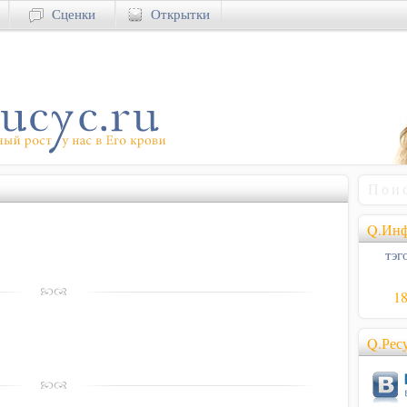
Сценки
Открытки
Q.Инф
тэго
1
Q.Рес