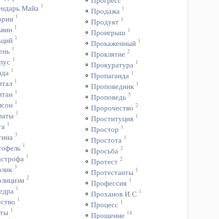
Прогресс
1
ендарь Майа
1
Продажа
1
ории
1
Продукт
1
ьвин
1
Проигрыш
1
ьций
1
Прокаженный
1
ень
2
Проклятие
1
пус
1
Прокуратура
1
ада
1
Пропаганда
1
итал
1
Проповедник
1
итан
5
Проповедь
1
лсон
2
Пророчество
1
паты
1
Проституция
1
та
1
Простор
3
тина
1
Простота
1
тофель
2
Просьба
1
астрофа
2
Протест
3
олик
1
Протестанты
2
олицизм
3
Профессия
1
едра
1
Проханов И.С
1
ество
1
Процесс
1
ьты
18
Прощение