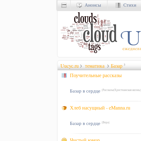
Анонсы
Стихи
Uucyc.ru
тематика
Базар
3
Поучительные рассказы
Базар в сердце
[Рассказы|Христианская жизнь]
Хлеб насущный - eManna.ru
Базар в сердце
[Вера]
Чистый юмор