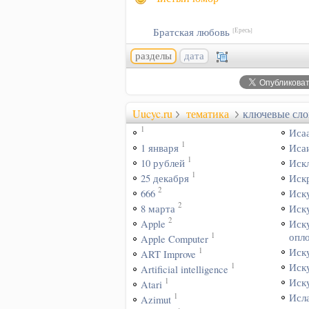
Братская любовь
[Ересь]
разделы
дата
Uucyc.ru
тематика
ключевые сло
1
Иса
1
1 января
Иса
1
10 рублей
Иск
1
25 декабря
Иск
2
666
Иск
2
8 марта
Иск
2
Apple
Иск
1
опл
Apple Computer
1
Иск
ART Improve
1
Иск
Artificial intelligence
1
Иск
Atari
1
Исл
Azimut