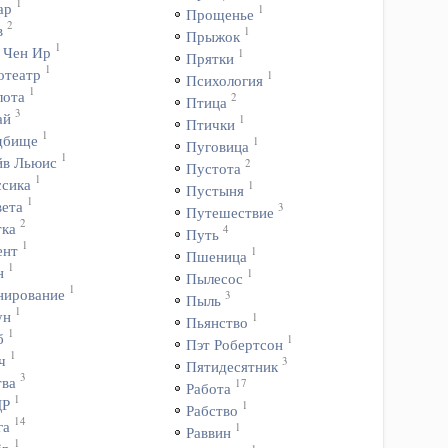
1
ар
1
Прощенье
2
в
1
Прыжок
1
 Чен Ир
1
Прятки
1
отеатр
1
Психология
1
лота
2
Птица
3
ай
1
Птички
1
дбище
1
Пуговица
1
йв Льюис
2
Пустота
1
ссика
1
Пустыня
1
вета
3
Путешествие
2
тка
4
Путь
1
ент
1
Пшеница
1
н
1
Пылесос
1
нирование
3
Пыль
1
ун
1
Пьянство
1
б
1
Пэт Робертсон
1
ч
3
Пятидесятник
3
тва
17
Работа
1
ДР
1
Рабство
14
га
1
Раввин
1