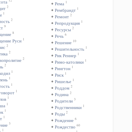
12
сота
1
Рема
2
дит
1
Рембрандт
1
м
2
Ремонт
2
пость
1
Репродукция
9
ст
2
Ресурсы
8
щение
6
Речь
1
щение Руси
10
Решение
2
зис
1
Решительность
2
тика
1
Рик Реннер
2
вопролитие
1
Римо-католики
2
вь
1
Рингтон
1
кодил
1
Риск
1
лень
1
Ришелье
1
тость
2
Роддом
1
говорот
2
Родина
1
лов
3
Родители
1
ша
1
Родственники
1
ок
2
Роды
1
т
6
Рождение
3
ение
60
Рождество
1
с
1