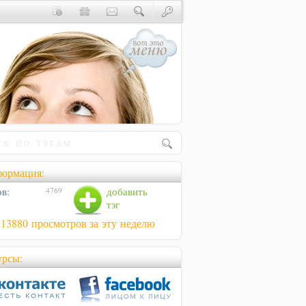
ормация:
в:
добавить
4769
тэг
813880 просмотров за эту неделю
урсы: