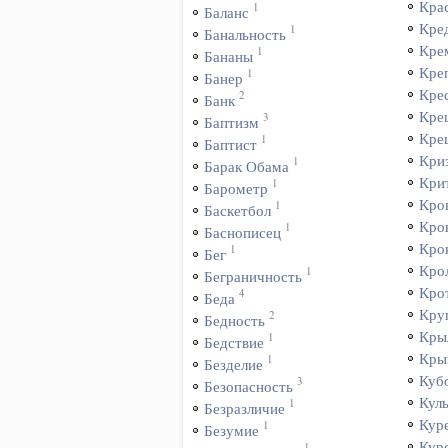
Кра
1
Баланс
Кре
1
Банальность
Кре
1
Бананы
Кре
1
Банер
Кре
2
Банк
Кре
3
Баптизм
Кре
1
Баптист
Кри
1
Барак Обама
Кри
1
Барометр
Кро
1
Баскетбол
Кро
1
Баснописец
Кро
1
Бег
Кро
1
Беграничность
Кро
4
Беда
Кру
2
Бедность
Кры
1
Бедствие
Кры
1
Безделие
Куб
3
Безопасность
Куль
1
Безразличие
Кур
1
Безумие
Кур
1