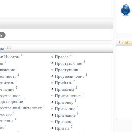
Сообщ
ва
1780
1
2
ак Ньютон
Пресса
1
3
ия
Преступление
1
1
лючение
Преступник
1
1
ренность
Преувеличение
1
2
упитель
Прибыль
2
2
упление
Привычка
3
усственное
Приглашение
1
1
одотворение
Приговор
1
3
усственный интеллект
Призвание
4
9
усство
Признание
4
1
ушение
Призрак
4
2
ам
Призыв
1