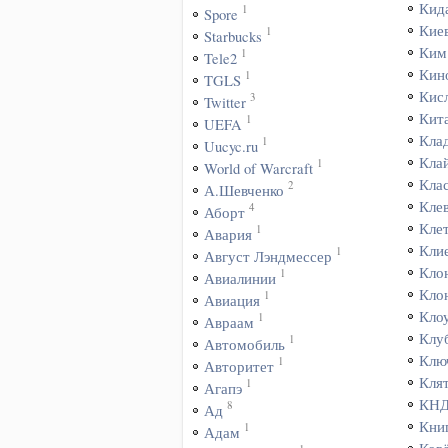
Кид
1
Spore
Кие
1
Starbucks
Ким
1
Tele2
Кин
1
TGLS
Кис
3
Twitter
Кит
1
UEFA
Кла
1
Uucyc.ru
Кла
1
World of Warcraft
Кла
2
А.Шевченко
Кле
4
Аборт
Кле
1
Авария
Кли
1
Август Лэндмессер
Кло
1
Авиалинии
Кло
1
Авиация
Кло
1
Авраам
Клу
1
Автомобиль
Клю
1
Авторитет
Кля
1
Агапэ
КН
8
Ад
Кни
1
Адам