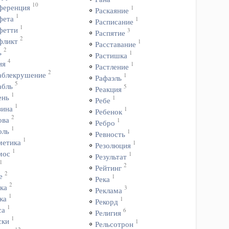
10
ференция
1
Раскаяние
1
фета
1
Расписание
1
фетти
3
Распятие
2
фликт
1
Расставание
2
ь
1
Растишка
4
ия
1
Растление
2
аблекрушение
1
Рафаэль
5
абль
5
Реакция
1
ень
1
Ребе
1
зина
1
Ребенок
2
ова
1
Ребро
1
оль
1
Ревность
1
метика
1
Резолюция
1
мос
1
Результат
1
2
Рейтинг
2
е
1
Река
2
ка
3
Реклама
1
жа
1
Рекорд
1
са
6
Религия
1
ски
1
Рельсотрон