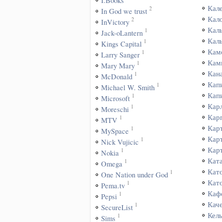
I.Books
Кал
2
In God we trust
Кал
2
InVictory
Кал
1
Jack-oLantern
Кал
1
Kings Capital
Кам
1
Larry Sanger
Кам
1
Mary Mary
Кан
1
McDonald
Кап
1
Michael W. Smith
Кап
1
Microsoft
Кар
1
Moreschi
Кар
1
MTV
Кар
1
MySpace
Кар
1
Nick Vujicic
Кар
1
Nokia
Кат
1
Omega
Кат
1
One Nation under God
Кат
1
Pema.tv
Каф
1
Pepsi
Кач
1
SecureList
Кел
1
Sims