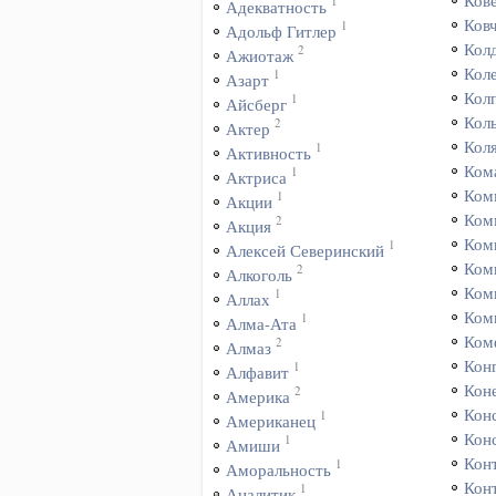
Ков
1
Адекватность
Ков
1
Адольф Гитлер
Кол
2
Ажиотаж
Кол
1
Азарт
Кол
1
Айсберг
Кол
2
Актер
Кол
1
Активность
Ком
1
Актриса
Ком
1
Акции
Ком
2
Акция
Ком
1
Алексей Северинский
Ком
2
Алкоголь
Ком
1
Аллах
Ком
1
Алма-Ата
Ком
2
Алмаз
Кон
1
Алфавит
Коне
2
Америка
Кон
1
Американец
Кон
1
Амиши
Кон
1
Аморальность
Кон
1
Аналитик