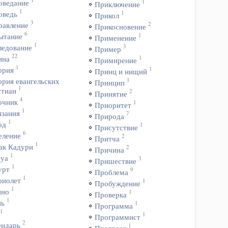
1
оведание
Приключение
1
1
оведь
Прикол
3
2
равление
Прикосновение
6
1
ытание
Применение
1
3
ледование
Пример
22
1
ина
Примирение
1
1
ория
Принц и нищий
1
ория евангельских
Принцип
1
стиан
2
Принятие
4
очник
1
Приоритет
1
язания
7
Природа
1
од
1
Присутствие
6
еление
2
Притча
1
ак Кадури
2
Причина
1
уа
3
Пришествие
1
урт
9
Проблема
1
риолет
1
Пробуждение
1
ино
1
Проверка
1
нь
1
Программа
1
1
Программист
2
ендарь
1