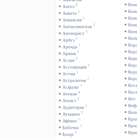
Кон
4
Ангел
Кон
1
Анкета
Кон
1
Аннексия
Кон
2
Антисемитизм
Кон
3
Антихрист
Коп
1
Арбуз
Кор
1
Аренда
Кор
2
Армия
Кор
1
Аслан
Кор
1
Ассоциация
Кор
1
Астма
Кор
1
Астрология
Кос
1
Асфальт
Кос
8
Атеизм
Кот
2
Атеист
Коф
1
Аудитория
Кош
2
Аукцион
Кра
1
Афиша
Кра
1
Бабочка
Кра
3
Базар