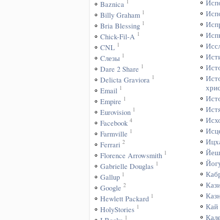
1
Исп
Baznica
1
Исп
Billy Graham
1
Исп
Bria Blessing
1
Исп
Chick-Fil-A
1
Исс
CNL
1
Ист
Cлезы
1
Ист
Dare 2 Share
1
Ист
Delicta Graviora
хри
1
Email
Ист
1
Empire
Ист
1
Eurovision
Исх
4
Facebook
Исц
1
Farmville
Ицх
2
Ferrari
Йеш
1
Florence Arrowsmith
Йог
1
Gabrielle Douglas
Каб
1
Gallup
Каз
2
Google
Каз
1
Hewlett Packard
Кай
1
HolyStories
Кал
1