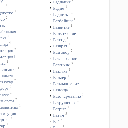
ёр
1
Радиация
1
чег
1
Радио
1
довство
12
Радость
2
есо
1
Разбойник
1
пак
1
Развитие
1
ыбельная
1
Развлечение
2
яска
10
Развод
4
анда
1
Разврат
2
мерция
2
Разговор
1
мерция1
1
Раздражение
1
пас
3
Различие
1
пенсация
2
Разлука
1
плимент
1
Размер
2
пьютер
1
Размышление
1
форт
1
Разница
2
гресс
1
Разочарование
2
ц света
2
Разрушение
1
серватизм
1
Разрыв
1
ституция
3
Разум
5
троль
5
Рай
1
тур
1
Рана