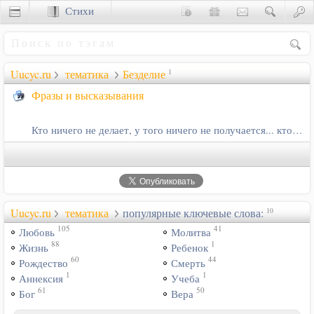
Стихи
Сценки
Uucyc.ru
тематика
Безделие
1
Фразы и высказывания
Кто ничего не делает, у того ничего не получается... кто делает, у…
Uucyc.ru
тематика
популярные ключевые слова:
10
105
41
Любовь
Молитва
88
1
Жизнь
Ребенок
60
44
Рождество
Смерть
1
1
Аннексия
Учеба
61
50
Бог
Вера