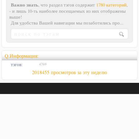
Важно знать
, что раздел тэгов содержит
1780 категорий
,
- и лишь 10-ть наиболее посещаемых из них отображены
выше!
Для удобства Вашей навигации мы позаботились про...
Q.Информация:
тэгов:
4769
2018455 просмотров за эту неделю