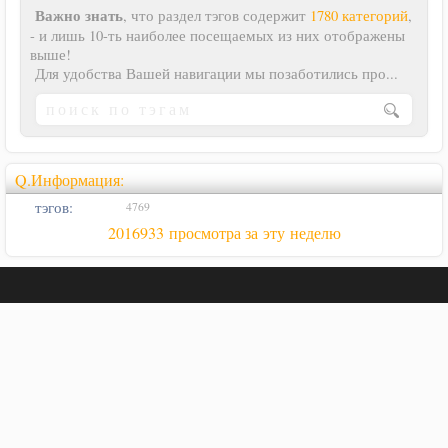
Важно знать
, что раздел тэгов содержит
1780 категорий
,
- и лишь 10-ть наиболее посещаемых из них отображены
выше!
Для удобства Вашей навигации мы позаботились про...
Q.Информация:
тэгов:
4769
2016933 просмотра за эту неделю