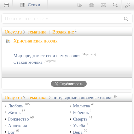
Стихи
Сценки
Uucyc.ru
тематика
Воздаяние
2
Христианская поэзия
Мир предлагает свои нам условия
[Мир греха]
Стакан молока
[Доброта]
Uucyc.ru
тематика
популярные ключевые слова:
10
105
41
Любовь
Молитва
88
1
Жизнь
Ребенок
60
44
Рождество
Смерть
1
1
Аннексия
Учеба
61
50
Бог
Вера