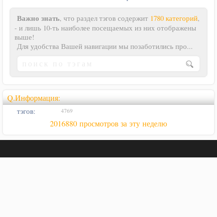
Важно знать
, что раздел тэгов содержит
1780 категорий
,
- и лишь 10-ть наиболее посещаемых из них отображены
выше!
Для удобства Вашей навигации мы позаботились про...
Q.Информация:
тэгов:
4769
2016880 просмотров за эту неделю