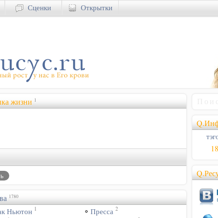
Сценки
Открытки
ика жизни
1
Q.Инф
тэго
1
Q.Рес
ва
1780
1
2
ак Ньютон
Пресса