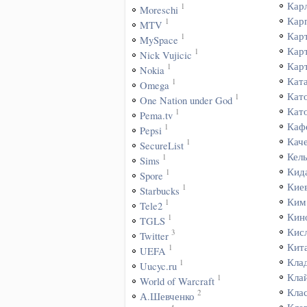
Кар
1
Moreschi
Кар
1
MTV
Кар
1
MySpace
Кар
1
Nick Vujicic
Кар
1
Nokia
Кат
1
Omega
Кат
1
One Nation under God
Кат
1
Pema.tv
Каф
1
Pepsi
Кач
1
SecureList
Кел
1
Sims
Кид
1
Spore
Кие
1
Starbucks
Ким
1
Tele2
Кин
1
TGLS
Кис
3
Twitter
Кит
1
UEFA
Кла
1
Uucyc.ru
Кла
1
World of Warcraft
Кла
2
А.Шевченко