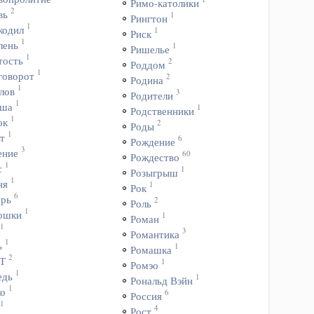
Римо-католики
2
вь
1
Рингтон
1
кодил
1
Риск
1
лень
1
Ришелье
1
тость
2
Роддом
1
говорот
2
Родина
1
лов
3
Родители
1
ша
1
Родственники
1
ок
2
Роды
1
т
6
Рождение
3
ение
60
Рождество
1
с
1
Розыгрыш
1
ня
1
Рок
6
ерь
2
Роль
1
ошки
1
Роман
1
3
Романтика
1
ь
1
Ромашка
2
Т
1
Ромэо
1
едь
1
Рональд Вэйн
1
ко
6
Россия
1
4
Рост