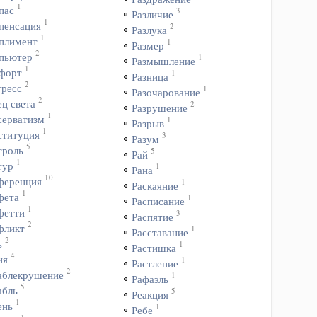
1
пас
3
Различие
1
пенсация
2
Разлука
1
плимент
1
Размер
2
пьютер
1
Размышление
1
форт
1
Разница
2
гресс
1
Разочарование
2
ц света
2
Разрушение
1
серватизм
1
Разрыв
1
ституция
3
Разум
5
троль
5
Рай
1
тур
1
Рана
10
ференция
1
Раскаяние
1
фета
1
Расписание
1
фетти
3
Распятие
2
фликт
1
Расставание
2
ь
1
Растишка
4
ия
1
Растление
2
аблекрушение
1
Рафаэль
5
абль
5
Реакция
1
ень
1
Ребе