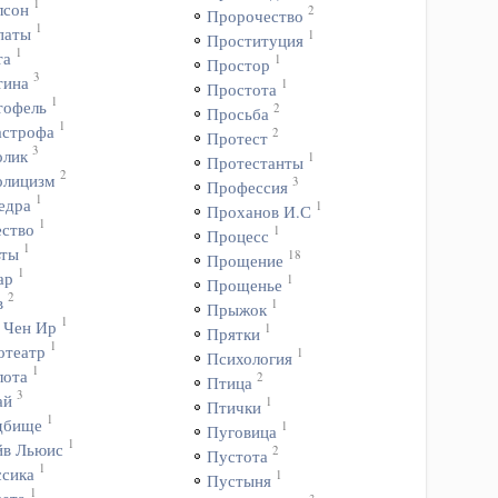
1
лсон
2
Пророчество
1
паты
1
Проституция
1
та
1
Простор
3
тина
1
Простота
1
тофель
2
Просьба
1
астрофа
2
Протест
3
олик
1
Протестанты
2
олицизм
3
Профессия
1
едра
1
Проханов И.С
1
ество
1
Процесс
1
ьты
18
Прощение
1
ар
1
Прощенье
2
в
1
Прыжок
1
 Чен Ир
1
Прятки
1
отеатр
1
Психология
1
лота
2
Птица
3
ай
1
Птички
1
дбище
1
Пуговица
1
йв Льюис
2
Пустота
1
ссика
1
Пустыня
1