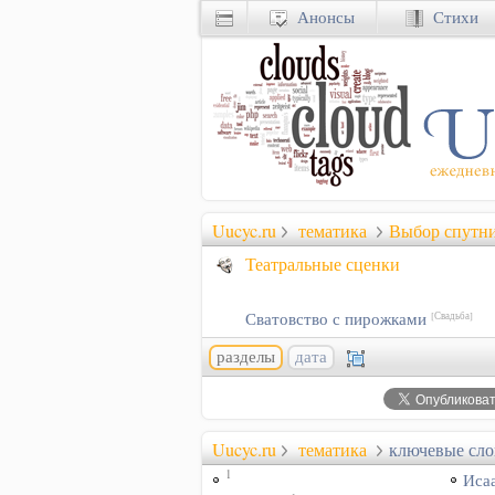
Анонсы
Стихи
Uucyc.ru
тематика
Выбор спутн
Театральные сценки
Сватовство с пирожками
[Свадьба]
разделы
дата
Uucyc.ru
тематика
ключевые сло
1
Иса