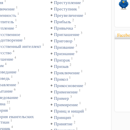
1
3
ия
Преступление
1
1
лючение
Преступник
1
1
ренность
Преувеличение
1
2
упитель
Прибыль
2
2
упление
Привычка
3
усственное
Приглашение
Faceb
1
1
одотворение
Приговор
1
3
усственный интеллект
Призвание
4
9
усство
Признание
4
1
ушение
Призрак
4
2
ам
Призыв
1
1
оведание
Приключение
1
1
оведь
Прикол
3
2
равление
Прикосновение
6
1
ытание
Применение
1
3
ледование
Пример
22
1
ина
Примирение
1
1
ория
Принц и нищий
1
ория евангельских
Принцип
1
стиан
2
Принятие
4
очник
1