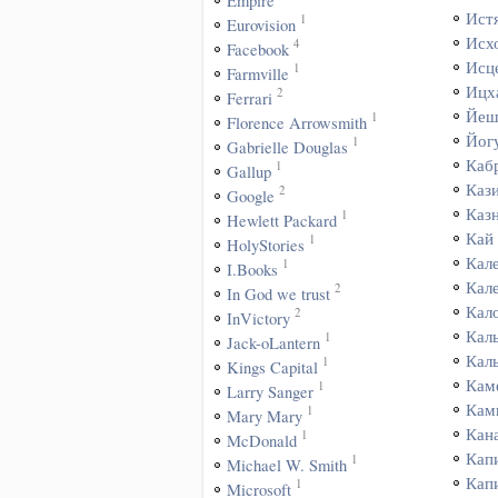
Empire
Ист
1
Eurovision
Исх
4
Facebook
Исц
1
Farmville
Ицх
2
Ferrari
Йеш
1
Florence Arrowsmith
Йог
1
Gabrielle Douglas
Каб
1
Gallup
Каз
2
Google
Каз
1
Hewlett Packard
Кай
1
HolyStories
Кал
1
I.Books
Кал
2
In God we trust
Кал
2
InVictory
Кал
1
Jack-oLantern
Кал
1
Kings Capital
Кам
1
Larry Sanger
Кам
1
Mary Mary
Кан
1
McDonald
Кап
1
Michael W. Smith
Кап
1
Microsoft