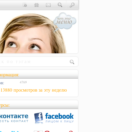
ормация:
в:
4769
813880 просмотров за эту неделю
урсы: