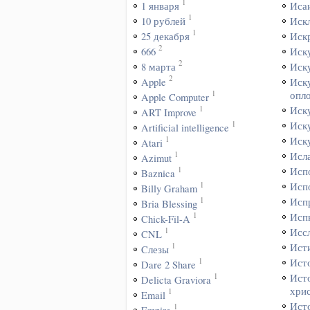
1
1 января
Иса
1
10 рублей
Иск
1
25 декабря
Иск
2
666
Иск
2
8 марта
Иск
2
Apple
Иск
1
опл
Apple Computer
1
Иск
ART Improve
1
Иск
Artificial intelligence
1
Иск
Atari
1
Исл
Azimut
1
Исп
Baznica
1
Исп
Billy Graham
1
Исп
Bria Blessing
1
Исп
Chick-Fil-A
1
Исс
CNL
1
Ист
Cлезы
1
Ист
Dare 2 Share
1
Ист
Delicta Graviora
хри
1
Email
Ист
1