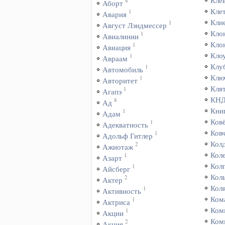
Кле
4
Аборт
Кле
1
Авария
Кли
1
Август Лэндмессер
Кло
1
Авиалинии
Кло
1
Авиация
Кло
1
Авраам
Клу
1
Автомобиль
Клю
1
Авторитет
Кля
1
Агапэ
КН
8
Ад
Кни
1
Адам
Ков
1
Адекватность
Ков
1
Адольф Гитлер
Кол
2
Ажиотаж
Кол
1
Азарт
Кол
1
Айсберг
Кол
2
Актер
Кол
1
Активность
Ком
1
Актриса
Ком
1
Акции
Ком
2
Акция