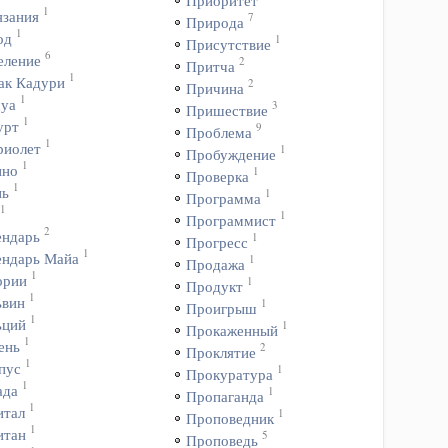
Приоритет
1
язания
7
Природа
1
од
1
Присутствие
6
еление
2
Притча
1
ак Кадури
2
Причина
1
уа
3
Пришествие
1
урт
9
Проблема
1
риолет
1
Пробуждение
1
ино
1
Проверка
1
нь
1
Программа
1
1
Программист
2
ендарь
1
Прогресс
1
ендарь Майа
1
Продажа
1
ории
1
Продукт
1
ьвин
1
Проигрыш
1
ьций
1
Прокаженный
1
ень
2
Проклятие
1
пус
1
Прокуратура
1
ада
1
Пропаганда
1
итал
1
Проповедник
1
итан
5
Проповедь