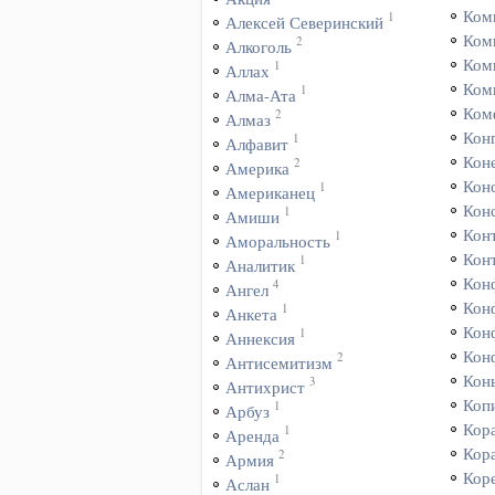
Ком
1
Алексей Северинский
Ком
2
Алкоголь
Ком
1
Аллах
Ком
1
Алма-Ата
Ком
2
Алмаз
Кон
1
Алфавит
Коне
2
Америка
Кон
1
Американец
Кон
1
Амиши
Кон
1
Аморальность
Кон
1
Аналитик
Кон
4
Ангел
Кон
1
Анкета
Кон
1
Аннексия
Кон
2
Антисемитизм
Кон
3
Антихрист
Коп
1
Арбуз
Кор
1
Аренда
Кор
2
Армия
Кор
1
Аслан