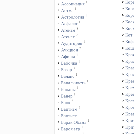
Кор
1
Ассоциация
Кор
1
Астма
Кор
1
Астрология
Кос
1
Асфальт
Кос
8
Атеизм
Кот
2
Атеист
Коф
1
Аудитория
Кош
2
Аукцион
Кра
1
Афиша
Кра
1
Бабочка
Кра
3
Базар
Кра
1
Баланс
Кре
1
Банальность
Кре
1
Бананы
Кре
1
Банер
Кре
2
Банк
Кре
3
Баптизм
Кре
1
Баптист
Кри
1
Барак Обама
Кри
1
Барометр
Кро
1