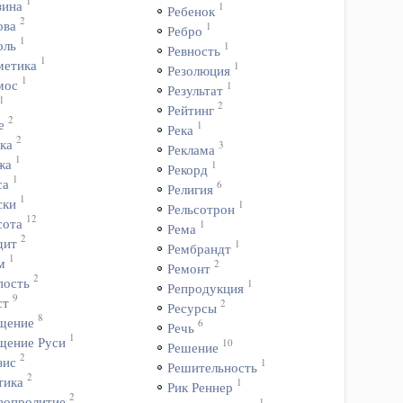
1
зина
1
Ребенок
2
ова
1
Ребро
1
оль
1
Ревность
1
метика
1
Резолюция
1
мос
1
Результат
1
2
Рейтинг
2
е
1
Река
2
ка
3
Реклама
1
жа
1
Рекорд
1
са
6
Религия
1
ски
1
Рельсотрон
12
сота
1
Рема
2
дит
1
Рембрандт
1
м
2
Ремонт
2
пость
1
Репродукция
9
ст
2
Ресурсы
8
щение
6
Речь
1
щение Руси
10
Решение
2
зис
1
Решительность
2
тика
1
Рик Реннер
2
вопролитие
1