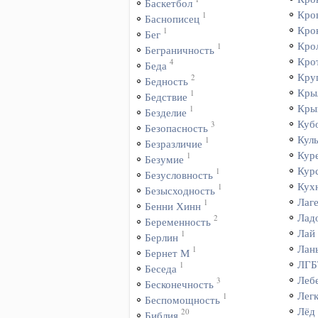
Баскетбол
Кро
1
Баснописец
Кро
1
Бег
Кро
1
Беграничность
Кро
4
Беда
Кру
2
Бедность
Кры
1
Бедствие
Кры
1
Безделие
Куб
3
Безопасность
Куль
1
Безразличие
Кур
1
Безумие
Кур
1
Безусловность
Кух
1
Безысходность
Лаг
1
Бенни Хинн
Лад
2
Беременность
Лай
1
Берлин
Лан
1
Бернет М
ЛГБ
1
Беседа
Леб
3
Бесконечность
Лег
1
Беспомощность
Лёд
20
Библия