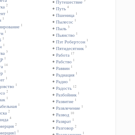
вета
3
Путешествие
2
тка
4
Путь
1
ент
1
Пшеница
1
н
1
Пылесос
1
нирование
3
Пыль
1
ун
1
Пьянство
1
б
1
Пэт Робертсон
1
ч
3
Пятидесятник
3
тва
17
Работа
1
ДР
1
Рабство
14
га
1
Раввин
1
ёр
1
Радиация
1
чег
1
Радио
1
довство
12
Радость
2
есо
1
Разбойник
1
пак
1
Развитие
1
ыбельная
1
Развлечение
2
яска
10
Развод
4
анда
1
Разврат
2
мерция
2
Разговор
1
мерция1
1
Раздражение