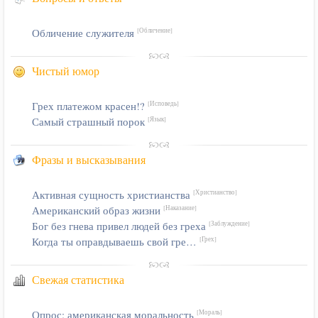
Обличение служителя
[Обличение]
Чистый юмор
Грех платежом красен!?
[Исповедь]
Самый страшный порок
[Язык]
Фразы и высказывания
Активная сущность христианства
[Христианство]
Американский образ жизни
[Наказание]
Бог без гнева привел людей без греха
[Заблуждение]
Когда ты оправдываешь свой гре…
[Грех]
Свежая статистика
Опрос: американская моральность
[Мораль]