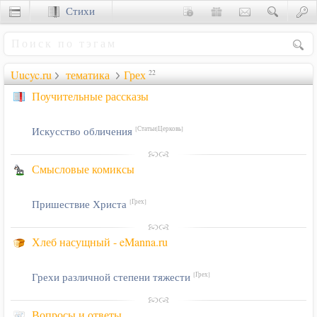
Стихи
Сценки
Uucyc.ru
тематика
Грех
22
Поучительные рассказы
Искусство обличения
[Статьи|Церковь]
Смысловые комиксы
Пришествие Христа
[Грех]
Хлеб насущный - eManna.ru
Грехи различной степени тяжести
[Грех]
Вопросы и ответы