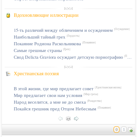
Вдохновляющие иллюстрации
15-ть различий между обличением и осуждением
[Осуждение]
Наибольший тайный грех
[Гордость]
Покаяние Родиона Раскольникова
[Покаяние]
Самые грешные страны
[Грех]
Свод Delicta Graviora осуждает детскую порнографию
[Порнография]
Христианская поэзия
В этой жизни, где мир предлагает совет
[Христианская жизнь]
Мир предлагает свои нам условия
[Мир греха]
Народ веселится, а мне не до смеха
[Рождество]
Покайся грешник пред Отцом Небесным
[Покаяние]
0
1