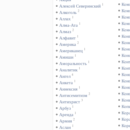
Ком
1
Алексей Северинский
Ком
2
Алкоголь
Ком
1
Аллах
Ком
1
Алма-Ата
Ком
2
Алмаз
Кон
1
Алфавит
Коне
2
Америка
Кон
1
Американец
Кон
1
Амиши
Кон
1
Аморальность
Кон
1
Аналитик
Кон
4
Ангел
Кон
1
Анкета
Кон
1
Аннексия
Кон
2
Антисемитизм
Кон
3
Антихрист
Коп
1
Арбуз
Кор
1
Аренда
Кор
2
Армия
Кор
1
Аслан