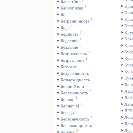
Баскетбол
Кро
1
Баснописец
Кро
1
Бег
Кро
1
Беграничность
Кро
4
Беда
Кру
2
Бедность
Кры
1
Бедствие
Кры
1
Безделие
Куб
3
Безопасность
Куль
1
Безразличие
Кур
1
Безумие
Кур
1
Безусловность
Кух
1
Безысходность
Лаг
1
Бенни Хинн
Лад
2
Беременность
Лай
1
Берлин
Лан
1
Бернет М
ЛГБ
1
Беседа
Леб
3
Бесконечность
Лег
1
Беспомощность
Лёд
20
Библия