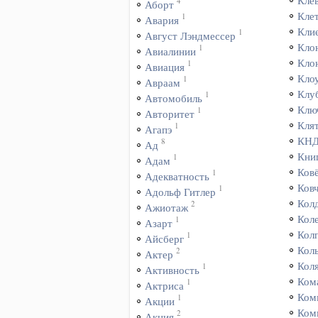
Кле
4
Аборт
Кле
1
Авария
Кли
1
Август Лэндмессер
Кло
1
Авиалинии
Кло
1
Авиация
Кло
1
Авраам
Клу
1
Автомобиль
Клю
1
Авторитет
Кля
1
Агапэ
КН
8
Ад
Кни
1
Адам
Ков
1
Адекватность
Ков
1
Адольф Гитлер
Кол
2
Ажиотаж
Кол
1
Азарт
Кол
1
Айсберг
Кол
2
Актер
Кол
1
Активность
Ком
1
Актриса
Ком
1
Акции
Ком
2
Акция