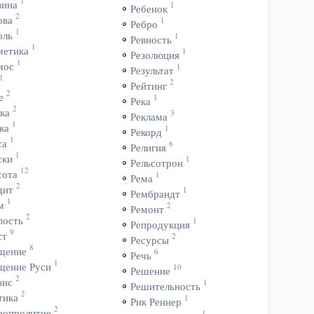
1
зина
1
Ребенок
2
ова
1
Ребро
1
оль
1
Ревность
1
метика
1
Резолюция
1
мос
1
Результат
1
2
Рейтинг
2
е
1
Река
2
ка
3
Реклама
1
жа
1
Рекорд
1
са
6
Религия
1
ски
1
Рельсотрон
12
сота
1
Рема
2
дит
1
Рембрандт
1
м
2
Ремонт
2
пость
1
Репродукция
9
ст
2
Ресурсы
8
щение
6
Речь
1
щение Руси
10
Решение
2
зис
1
Решительность
2
тика
1
Рик Реннер
2
вопролитие
1