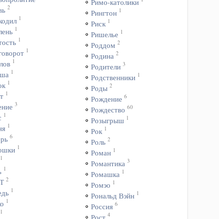
Римо-католики
2
вь
1
Рингтон
1
кодил
1
Риск
1
лень
1
Ришелье
1
тость
2
Роддом
1
говорот
2
Родина
1
лов
3
Родители
1
ша
1
Родственники
1
ок
2
Роды
1
т
6
Рождение
3
ение
60
Рождество
1
с
1
Розыгрыш
1
ня
1
Рок
6
ерь
2
Роль
1
ошки
1
Роман
1
3
Романтика
1
ь
1
Ромашка
2
Т
1
Ромэо
1
едь
1
Рональд Вэйн
1
ко
6
Россия
1
4
Рост