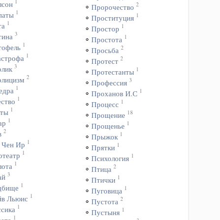
1
лсон
2
Пророчество
1
паты
1
Проституция
1
та
1
Простор
3
тина
1
Простота
1
тофель
2
Просьба
1
астрофа
2
Протест
3
олик
1
Протестанты
2
олицизм
3
Профессия
1
едра
1
Проханов И.С
1
ество
1
Процесс
1
ьты
18
Прощение
1
ар
1
Прощенье
2
в
1
Прыжок
1
 Чен Ир
1
Прятки
1
отеатр
1
Психология
1
лота
2
Птица
3
ай
1
Птички
1
дбище
1
Пуговица
1
йв Льюис
2
Пустота
1
ссика
1
Пустыня
1