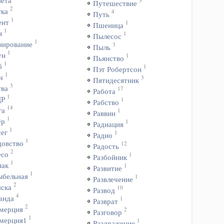
вета
3
Путешествие
2
тка
4
Путь
1
ент
1
Пшеница
1
н
1
Пылесос
1
нирование
3
Пыль
1
ун
1
Пьянство
1
б
1
Пэт Робертсон
1
ч
3
Пятидесятник
3
тва
17
Работа
1
ДР
1
Рабство
14
га
1
Раввин
1
ёр
1
Радиация
1
чег
1
Радио
1
довство
12
Радость
2
есо
1
Разбойник
1
пак
1
Развитие
1
ыбельная
1
Развлечение
2
яска
10
Развод
4
анда
1
Разврат
2
мерция
2
Разговор
1
мерция1
1
Раздражение