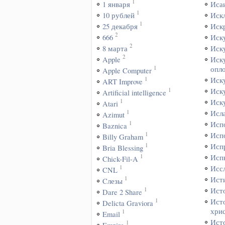
1
1 января
Иса
1
10 рублей
Иск
1
25 декабря
Иск
2
666
Иск
2
8 марта
Иск
2
Apple
Иск
1
опл
Apple Computer
1
Иск
ART Improve
1
Иск
Artificial intelligence
1
Иск
Atari
1
Исл
Azimut
1
Исп
Baznica
1
Исп
Billy Graham
1
Исп
Bria Blessing
1
Исп
Chick-Fil-A
1
Исс
CNL
1
Ист
Cлезы
1
Ист
Dare 2 Share
1
Ист
Delicta Graviora
хри
1
Email
Ист
1