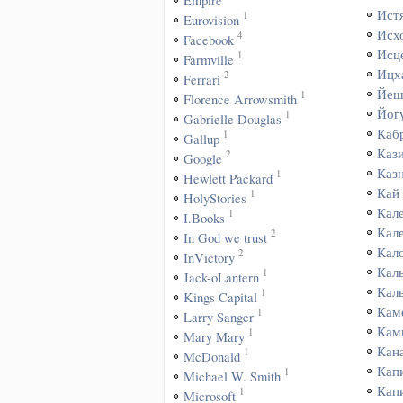
Empire
Ист
1
Eurovision
Исх
4
Facebook
Исц
1
Farmville
Ицх
2
Ferrari
Йеш
1
Florence Arrowsmith
Йог
1
Gabrielle Douglas
Каб
1
Gallup
Каз
2
Google
Каз
1
Hewlett Packard
Кай
1
HolyStories
Кал
1
I.Books
Кал
2
In God we trust
Кал
2
InVictory
Кал
1
Jack-oLantern
Кал
1
Kings Capital
Кам
1
Larry Sanger
Кам
1
Mary Mary
Кан
1
McDonald
Кап
1
Michael W. Smith
Кап
1
Microsoft