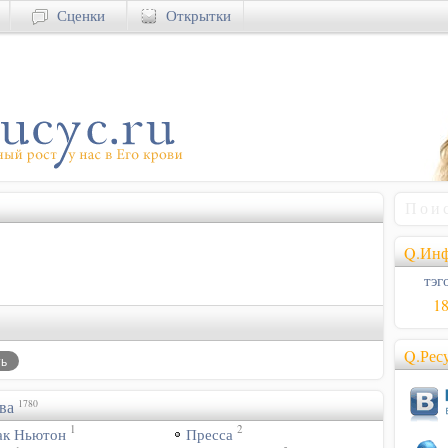
Сценки
Открытки
Q.Инф
тэго
1
Q.Рес
ва
1780
1
2
ак Ньютон
Пресса