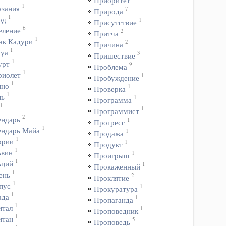
Приоритет
1
язания
7
Природа
1
од
1
Присутствие
6
еление
2
Притча
1
ак Кадури
2
Причина
1
уа
3
Пришествие
1
урт
9
Проблема
1
риолет
1
Пробуждение
1
ино
1
Проверка
1
нь
1
Программа
1
1
Программист
2
ендарь
1
Прогресс
1
ендарь Майа
1
Продажа
1
ории
1
Продукт
1
ьвин
1
Проигрыш
1
ьций
1
Прокаженный
1
ень
2
Проклятие
1
пус
1
Прокуратура
1
ада
1
Пропаганда
1
итал
1
Проповедник
1
итан
5
Проповедь