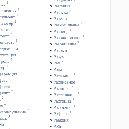
1
пас
3
Различие
1
пенсация
2
Разлука
1
плимент
1
Размер
2
пьютер
1
Размышление
1
форт
1
Разница
2
гресс
1
Разочарование
2
ц света
2
Разрушение
1
серватизм
1
Разрыв
1
ституция
3
Разум
5
троль
5
Рай
1
тур
1
Рана
10
ференция
1
Раскаяние
1
фета
1
Расписание
1
фетти
3
Распятие
2
фликт
1
Расставание
2
ь
1
Растишка
4
ия
1
Растление
2
аблекрушение
1
Рафаэль
5
абль
5
Реакция
1
ень
1
Ребе