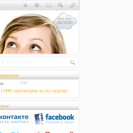
ормация:
в:
4769
813880 просмотров за эту неделю
урсы: