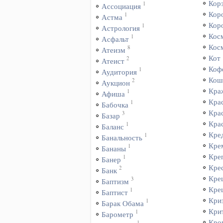
Кор
1
Ассоциация
Кор
1
Астма
Кор
1
Астрология
Кос
1
Асфальт
Кос
8
Атеизм
Кот
2
Атеист
Коф
1
Аудитория
Кош
2
Аукцион
Кра
1
Афиша
Кра
1
Бабочка
Кра
3
Базар
Кра
1
Баланс
Кре
1
Банальность
Кре
1
Бананы
Кре
1
Банер
Кре
2
Банк
Кре
3
Баптизм
Кре
1
Баптист
Кри
1
Барак Обама
Кри
1
Барометр
Кро
1