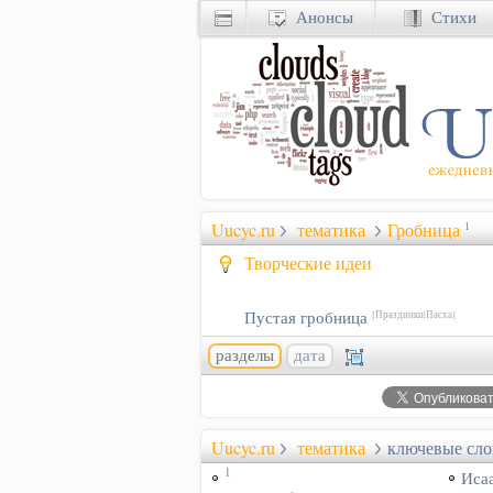
Анонсы
Стихи
Uucyc.ru
тематика
Гробница
1
Творческие идеи
Пустая гробница
[Праздники|Пасха]
разделы
дата
Uucyc.ru
тематика
ключевые сло
1
Иса