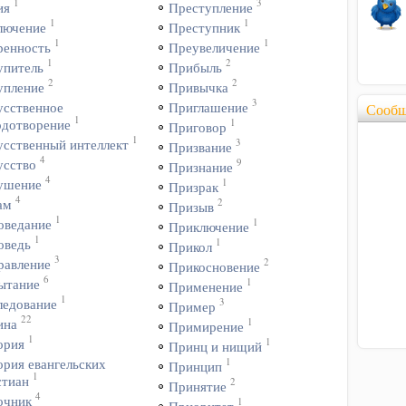
1
3
ия
Преступление
1
1
лючение
Преступник
1
1
ренность
Преувеличение
1
2
упитель
Прибыль
2
2
упление
Привычка
3
усственное
Приглашение
Сообщ
1
1
одотворение
Приговор
1
3
усственный интеллект
Призвание
4
9
усство
Признание
4
1
ушение
Призрак
4
2
ам
Призыв
1
1
оведание
Приключение
1
1
оведь
Прикол
3
2
равление
Прикосновение
6
1
ытание
Применение
1
3
ледование
Пример
22
1
ина
Примирение
1
1
ория
Принц и нищий
1
ория евангельских
Принцип
1
стиан
2
Принятие
4
очник
1