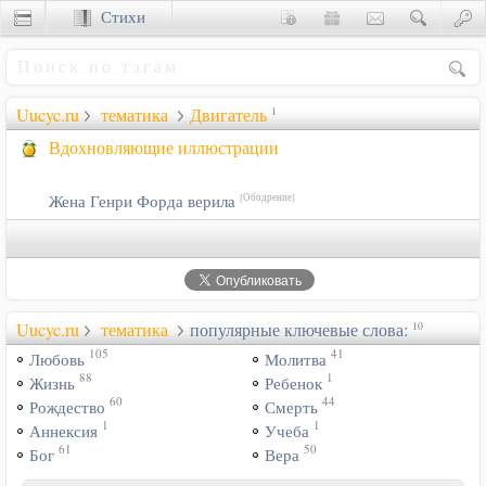
Стихи
Сценки
Uucyc.ru
тематика
Двигатель
1
Вдохновляющие иллюстрации
Жена Генри Форда верила
[Ободрение]
Uucyc.ru
тематика
популярные ключевые слова:
10
105
41
Любовь
Молитва
88
1
Жизнь
Ребенок
60
44
Рождество
Смерть
1
1
Аннексия
Учеба
61
50
Бог
Вера