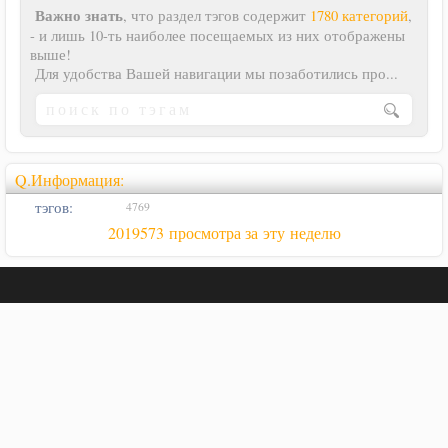
Важно знать
, что раздел тэгов содержит
1780 категорий
,
- и лишь 10-ть наиболее посещаемых из них отображены
выше!
Для удобства Вашей навигации мы позаботились про...
Q.Информация:
тэгов:
4769
2019573 просмотра за эту неделю