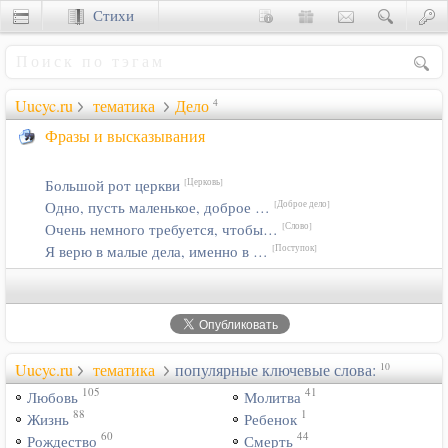
Стихи
Сценки
Uucyc.ru
тематика
Дело
4
Фразы и высказывания
Большой рот церкви
[Церковь]
Одно, пусть маленькое, доброе …
[Доброе дело]
Очень немного требуется, чтобы…
[Слово]
Я верю в малые дела, именно в …
[Поступок]
Uucyc.ru
тематика
популярные ключевые слова:
10
105
41
Любовь
Молитва
88
1
Жизнь
Ребенок
60
44
Рождество
Смерть