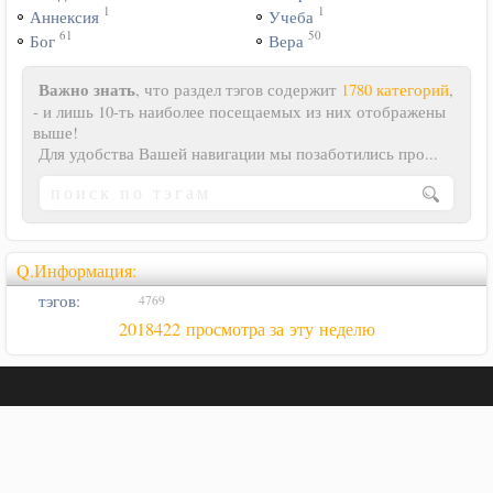
1
1
Аннексия
Учеба
61
50
Бог
Вера
Важно знать
, что раздел тэгов содержит
1780 категорий
,
- и лишь 10-ть наиболее посещаемых из них отображены
выше!
Для удобства Вашей навигации мы позаботились про...
Q.Информация:
тэгов:
4769
2018422 просмотра за эту неделю